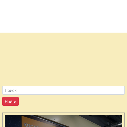
узбекски
Мясной хлебец
с беконом
Мясные
рулетики
Мясные
тарталетки
Отбивные по-
итальянски
Пастушеский
пирог