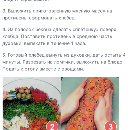
Каннеллони
3. Выложить приготовленную мясную массу на
Капуста по-
противень, сформовать хлебец.
ирландски
4. Из полосок бекона сделать «плетенку» поверх
хлебца. Поставить противень в среднюю часть
Картофель с
духовки, выпекать в течение 1 часа.
печенкой
5. Готовый хлебец вынуть из духовки, дать остыть 4
минуты. Разрезать на ломтики, выложить на блюдо.
Картофельные
Подать к столу вместе с овощами.
оладьи с
курицей
Кебабы
Котлеты из
говядины по-
корейски