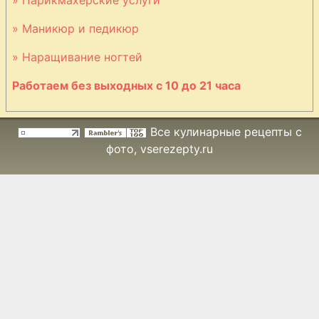
баранины с
» Маникюр и педикюр
миндалём
» Наращивание ногтей
Рагу из
Работаем без выходных с 10 до 21 часа
баранины по-
мадьярски
Все кулинарные рецепты с
фото
, vserezepty.ru
Равиоли с
мясом
Ребрышки в
лимонном соусе
Рис с фаршем и
орехами кешью