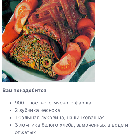
Говядина по-
бургундски
Говядина с
галетами
Говядина с
кабачками
Вам понадобится:
Говядина с
вешенками,
900 г постного мясного фарша
маринованная в
2 зубчика чеснока
пиве
1 большая луковица, нашинкованная
3 ломтика белого хлеба, замоченных в воде и
Говяжьи
отжатых
ребрышки с