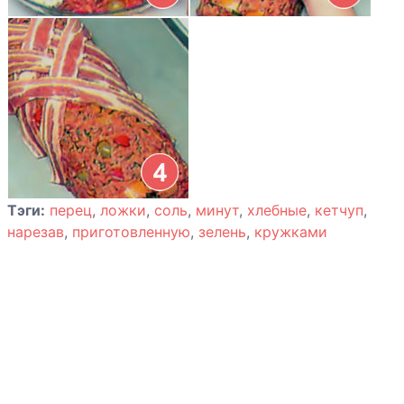
Котлеты из
говядины с
сыром
Котлеты из
свинины
«Мэриленд»
Котлеты мясные
Тэги:
перец
,
ложки
,
соль
,
минут
,
хлебные
,
кетчуп
,
по-баварски
нарезав
,
приготовленную
,
зелень
,
кружками
Кролик в
божоле
Манты по-