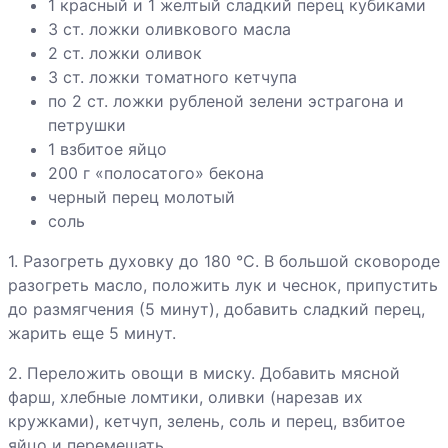
1 красный и 1 желтый сладкий перец кубиками
шампиньонами
3 ст. ложки оливкового масла
Грибы «фри» с
2 ст. ложки оливок
чесночным
3 ст. ложки томатного кетчупа
соусом
по 2 ст. ложки рубленой зелени эстрагона и
петрушки
1 взбитое яйцо
Гуляш из
200 г «полосатого» бекона
сосисок с
черный перец молотый
грибами
соль
1. Разогреть духовку до 180 °С. В большой сковороде
разогреть масло, положить лук и чеснок, припустить
Хинкали
до размягчения (5 минут), добавить сладкий перец,
жарить еще 5 минут.
Хлебец мясной
с томатом
2. Переложить овощи в миску. Добавить мясной
фарш, хлебные ломтики, оливки (нарезав их
кружками), кетчуп, зелень, соль и перец, взбитое
яйцо и перемешать.