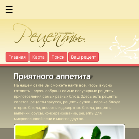
☰
Бараньи
фрикадельки
по-гречески
Бараньи
Главная
Карта
Поиск
Ваш рецепт
голяшки в вине
Бириани с
На нашем сайте Вы сможете найти все, чтобы вкусно
ягнятиной
готовить - здесь собраны самые популярные рецепты
приготовления самых разных блюд. Здесь есть рецепты
салатов, рецепты закусок, рецепты супов – первые блюда,
Бургеры с
вторые блюда, десерты и десертные блюда, рецепты
выпечки, соусы, консервирование, рецепты для
фасолевым
микроволновой печи и многое другое.
соусом
Фаршированные