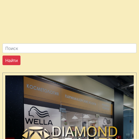
Печеночные
котлеты
Пельмени из
говядины и
свинины
Пельмени с
грибами и
ветчиной
Плетенка с
мясной
начинкой
Плов из