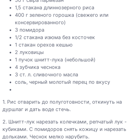
шампиньонами
1,5 стакана длиннозерного риса
400 г зеленого горошка (свежего или
Грибы «фри» с
консервированного)
чесночным
3 помидора
соусом
1/2 стакана изюма без косточек
1 стакан орехов кешью
Гуляш из
2 луковицы
сосисок с
1 пучок шнитт-лука (небольшой)
грибами
4 зубчика чеснока
3 ст. л. сливочного масла
соль, черный молотый перец по вкусу
Хинкали
1. Рис отварить до полуготовности, откинуть на
Хлебец мясной
дуршлаг и дать воде стечь.
с томатом
2. Шнитт-лук нарезать колечками, репчатый лук -
кубиками. С помидоров снять кожицу и нарезать
дольками. Чеснок мелко нарубить.