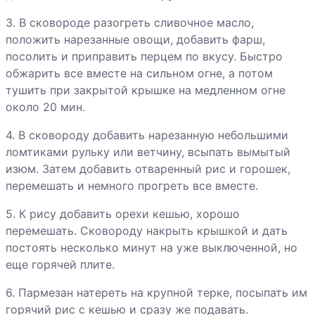
Каннеллони
3. В сковороде разогреть сливочное масло,
Капуста по-
положить нарезанные овощи, добавить фарш,
ирландски
посолить и приправить перцем по вкусу. Быстро
обжарить все вместе на сильном огне, а потом
тушить при закрытой крышке на медленном огне
Картофель с
около 20 мин.
печенкой
4. В сковороду добавить нарезанную небольшими
ломтиками рульку или ветчину, всыпать вымытый
Картофельные
изюм. Затем добавить отваренный рис и горошек,
оладьи с
перемешать и немного прогреть все вместе.
курицей
5. К рису добавить орехи кешью, хорошо
Кебабы
перемешать. Сковороду накрыть крышкой и дать
Котлеты из
постоять несколько минут на уже выключенной, но
говядины по-
еще горячей плите.
корейски
6. Пармезан натереть на крупной терке, посыпать им
горячий рис с кешью и сразу же подавать.