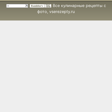
Все кулинарные рецепты с
фото
, vserezepty.ru
Ростбиф по-
английски
Рубленое мясо с
сырной
корочкой
Рулет из
бараньей ноги
Рулет из
говядины с
яйцом