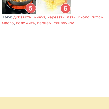
узбекски
Тэги:
добавить
,
минут
,
нарезать
,
дать
,
около
,
потом
,
Мясной хлебец
масло
,
положить
,
перцем
,
сливочное
с беконом
Мясные
рулетики
Мясные
тарталетки
Отбивные по-
итальянски
Пастушеский
пирог