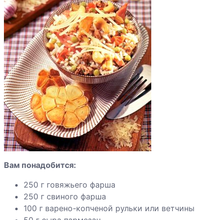
Говядина по-
бургундски
Говядина с
галетами
Говядина с
кабачками
Говядина с
вешенками,
Вам понадобится:
маринованная в
пиве
250 г говяжьего фарша
250 г свиного фарша
Говяжьи
100 г варено-копченой рульки или ветчины
ребрышки с
50 г сыра пармезан