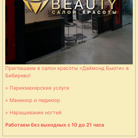
баранины с
миндалём
Рагу из
баранины по-
мадьярски
Равиоли с
Приглашаем в салон красоты «Даймонд Бьюти» в
мясом
Бибирево!
Ребрышки в
» Парикмахерские услуги
лимонном соусе
» Маникюр и педикюр
» Наращивание ногтей
Рис с фаршем и
Работаем без выходных с 10 до 21 часа
орехами кешью