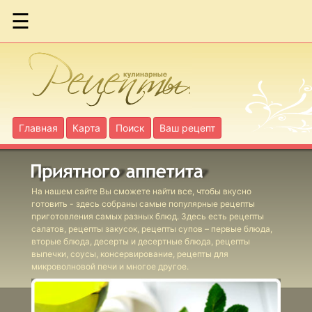
☰
Бараньи
фрикадельки
по-гречески
Бараньи
Главная
Карта
Поиск
Ваш рецепт
голяшки в вине
Бириани с
На нашем сайте Вы сможете найти все, чтобы вкусно
ягнятиной
готовить - здесь собраны самые популярные рецепты
приготовления самых разных блюд. Здесь есть рецепты
салатов, рецепты закусок, рецепты супов – первые блюда,
Бургеры с
вторые блюда, десерты и десертные блюда, рецепты
выпечки, соусы, консервирование, рецепты для
фасолевым
микроволновой печи и многое другое.
соусом
Фаршированные