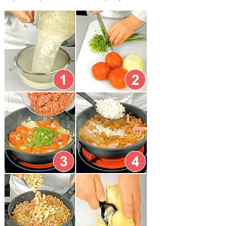
Котлеты из
говядины с
сыром
Котлеты из
свинины
«Мэриленд»
Котлеты мясные
по-баварски
Кролик в
божоле
Манты по-