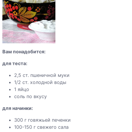
Говядина по-
бургундски
Говядина с
галетами
Вам понадобится:
Говядина с
для теста:
кабачками
2,5 ст. пшеничной муки
1/2 ст. холодной воды
Говядина с
1 яйцо
вешенками,
соль по вкусу
маринованная в
для начинки:
пиве
300 г говяжьей печенки
Говяжьи
100-150 г свежего сала
ребрышки с