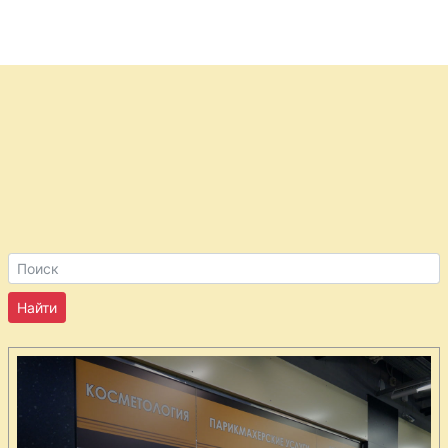
Котлеты из
говядины с
сыром
Котлеты из
свинины
«Мэриленд»
Котлеты мясные
по-баварски
Кролик в
божоле
Манты по-