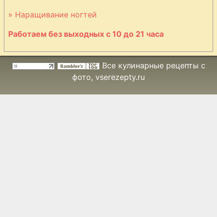
Печеночные
» Наращивание ногтей
котлеты
Работаем без выходных с 10 до 21 часа
Пельмени из
говядины и
свинины
Все кулинарные рецепты с
фото
, vserezepty.ru
Пельмени с
грибами и
ветчиной
Плетенка с
мясной
начинкой
Плов из