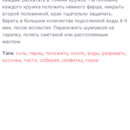
Каннеллони
каждого кружка положить немного фарша, накрыть
Капуста по-
второй половинкой, края тщательно защипать.
ирландски
Варить в большом количестве подсоленной воды 4-5
мин. после всплытия. Переложить шумовкой на
тарелку, полить сметаной или растопленным
Картофель с
маслом.
печенкой
Тэги:
соль
,
перец
,
положить
,
около
,
воды
,
разрезать
,
кусочки
,
тесто
,
собирая
,
салфетку
,
горки
Картофельные
оладьи с
курицей
Кебабы
Котлеты из
говядины по-
корейски