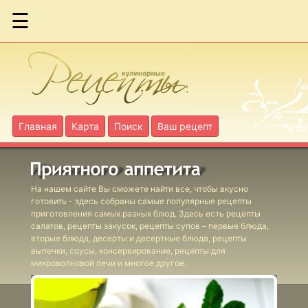
☰
Бараньи
фрикадельки
по-гречески
Бараньи
Главная
Карта
Поиск
Ваш рецепт
голяшки в вине
Бириани с
На нашем сайте Вы сможете найти все, чтобы вкусно
ягнятиной
готовить - здесь собраны самые популярные рецепты
приготовления самых разных блюд. Здесь есть рецепты
салатов, рецепты закусок, рецепты супов – первые блюда,
Бургеры с
вторые блюда, десерты и десертные блюда, рецепты
выпечки, соусы, консервирование, рецепты для
фасолевым
микроволновой печи и многое другое.
соусом
Фаршированные