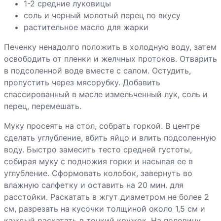
1-2 средние луковицы
шампиньонами
соль и черный молотый перец по вкусу
Грибы «фри» с
растительное масло для жарки
чесночным
Печенку ненадолго положить в холодную воду, затем
соусом
освободить от пленки и желчных протоков. Отварить
в подсоленной воде вместе с салом. Остудить,
Гуляш из
пропустить через мясорубку. Добавить
сосисок с
спассированный в масле измельченный лук, соль и
грибами
перец, перемешать.
Муку просеять на стол, собрать горкой. В центре
сделать углубление, вбить яйцо и влить подсоленную
Хинкали
воду. Быстро замесить тесто средней густоты,
собирая муку с подножия горки и насыпая ее в
Хлебец мясной
углубление. Сформовать колобок, завернуть во
с томатом
влажную салфетку и оставить на 20 мин. для
расстойки. Раскатать в жгут диаметром не более 2
см, разрезать на кусочки толщиной около 1,5 см и
каждый раскатать в тонкий кружок. На половину