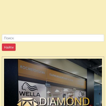
Каннеллони
Капуста по-
ирландски
Картофель с
печенкой
Картофельные
оладьи с
курицей
Кебабы
Котлеты из
говядины по-
корейски