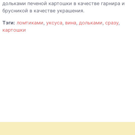
шампиньонами
дольками печеной картошки в качестве гарнира и
брусникой в качестве украшения.
Грибы «фри» с
чесночным
Тэги:
ломтиками
,
уксуса
,
вина
,
дольками
,
сразу
,
соусом
картошки
Гуляш из
сосисок с
грибами
Хинкали
Хлебец мясной
с томатом