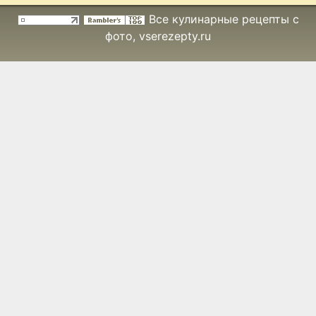
узбекски
Все кулинарные рецепты с
фото
, vserezepty.ru
Мясной хлебец
с беконом
Мясные
рулетики
Мясные
тарталетки
Отбивные по-
итальянски
Пастушеский
пирог