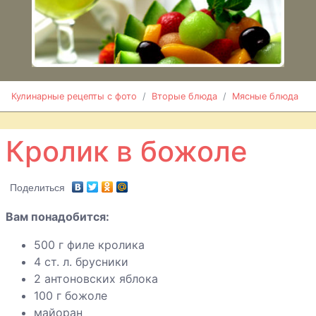
баклажаны
Фаршированные
баклажаны с
пряностями
Фаршированный
Кулинарные рецепты с фото
Вторые блюда
Мясные блюда
перец
Кролик в божоле
Фрикадельки
острые
Фрикадельки
Поделиться
по-шведски
Вам понадобится:
Фрикадельки
500 г филе кролика
«Строганов»
4 ст. л. брусники
Говядина,
2 антоновских яблока
фаршированная
100 г божоле
свининой
майоран