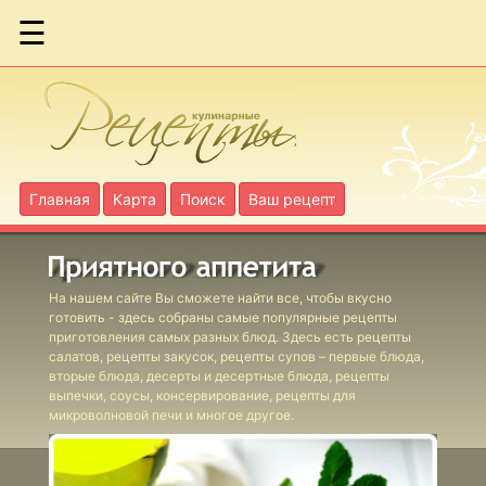
☰
Бараньи
фрикадельки
по-гречески
Бараньи
Главная
Карта
Поиск
Ваш рецепт
голяшки в вине
Бириани с
На нашем сайте Вы сможете найти все, чтобы вкусно
ягнятиной
готовить - здесь собраны самые популярные рецепты
приготовления самых разных блюд. Здесь есть рецепты
салатов, рецепты закусок, рецепты супов – первые блюда,
Бургеры с
вторые блюда, десерты и десертные блюда, рецепты
выпечки, соусы, консервирование, рецепты для
фасолевым
микроволновой печи и многое другое.
соусом
Фаршированные