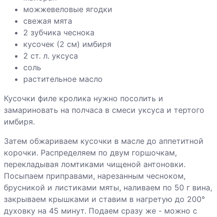
можжевеловые ягодки
Говядина по-
свежая мята
бургундски
2 зубчика чеснока
кусочек (2 см) имбиря
2 ст. л. уксуса
Говядина с
соль
галетами
растительное масло
Кусочки филе кролика нужно посолить и
Говядина с
замариновать на полчаса в смеси уксуса и тертого
кабачками
имбиря.
Затем обжариваем кусочки в масле до аппетитной
Говядина с
корочки. Распределяем по двум горшочкам,
вешенками,
перекладывая ломтиками чищеной антоновки.
маринованная в
Посыпаем приправами, нарезанным чесноком,
пиве
брусникой и листиками мяты, наливаем по 50 г вина,
Говяжьи
закрываем крышками и ставим в нагретую до 200°
ребрышки с
духовку на 45 минут. Подаем сразу же - можно с