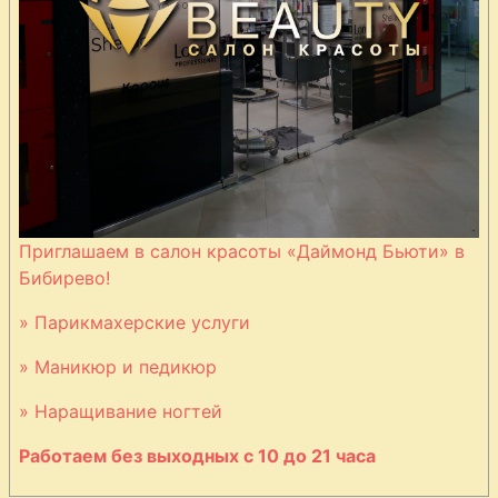
Котлеты из
говядины с
сыром
Котлеты из
свинины
«Мэриленд»
Приглашаем в салон красоты «Даймонд Бьюти» в
Котлеты мясные
Бибирево!
по-баварски
» Парикмахерские услуги
» Маникюр и педикюр
Кролик в
божоле
» Наращивание ногтей
Работаем без выходных с 10 до 21 часа
Манты по-