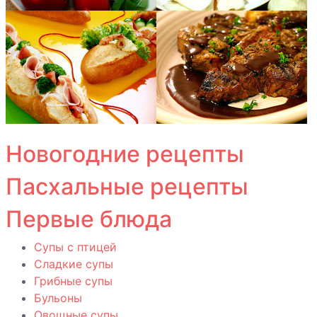
Новогодние рецепты
Пасхальные рецепты
Первые блюда
Супы с птицей
Сладкие супы
Грибные супы
Бульоны
Овощные супы