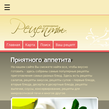
☰
Блюда для
микроволновки
Блюда для
детей
Главная
Карта
Поиск
Ваш рецепт
Десерты
Консервы
На нашем сайте Вы сможете найти все, чтобы вкусно
готовить - здесь собраны самые популярные рецепты
Напитки
приготовления самых разных блюд. Здесь есть рецепты
салатов, рецепты закусок, рецепты супов – первые блюда,
вторые блюда, десерты и десертные блюда, рецепты
Новогодние
выпечки, соусы, консервирование, рецепты для
рецепты
микроволновой печи и многое другое.
Пасхальные
рецепты