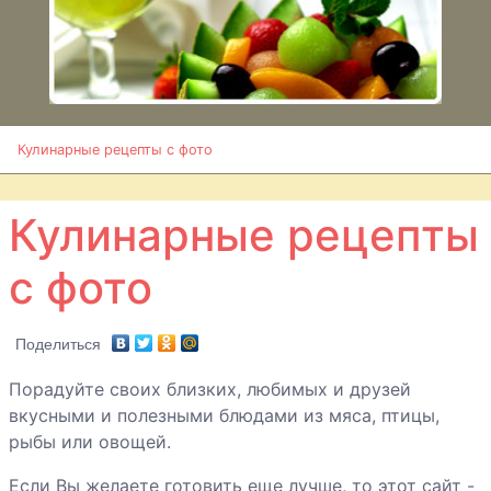
Первые блюда
Постные блюда
Кулинарные рецепты с фото
Разное
Кулинарные рецепты
Салаты
Шашлыки и
с фото
барбекю
Поделиться
Выпечка
Порадуйте своих близких, любимых и друзей
Вторые блюда
вкусными и полезными блюдами из мяса, птицы,
рыбы или овощей.
Закуски
Если Вы желаете готовить еще лучше, то этот сайт -