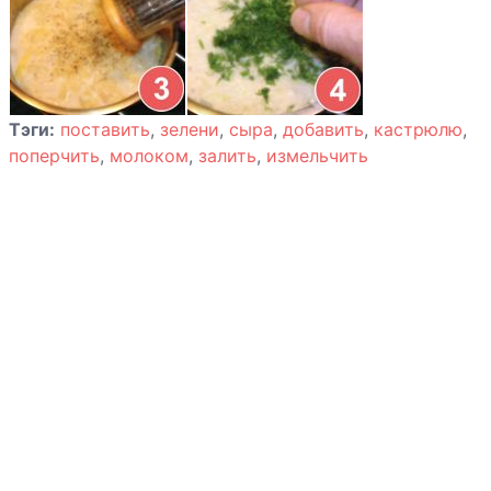
Тэги:
поставить
,
зелени
,
сыра
,
добавить
,
кастрюлю
,
поперчить
,
молоком
,
залить
,
измельчить