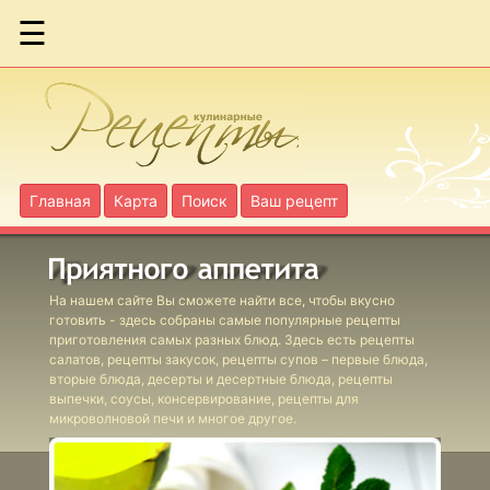
☰
Феттучине с
грибами
Голубцы с
грибами
Главная
Карта
Поиск
Ваш рецепт
Голубцы с
пшеном
На нашем сайте Вы сможете найти все, чтобы вкусно
готовить - здесь собраны самые популярные рецепты
приготовления самых разных блюд. Здесь есть рецепты
Грибы с
салатов, рецепты закусок, рецепты супов – первые блюда,
овощами
вторые блюда, десерты и десертные блюда, рецепты
выпечки, соусы, консервирование, рецепты для
Кабачки в
микроволновой печи и многое другое.
помидорах