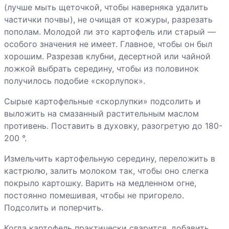
грибами
(лучше мыть щеточкой, чтобы наверняка удалить
частички почвы), не очищая от кожуры, разрезать
Постные
пополам. Молодой ли это картофель или старый —
голубцы с
особого значения не имеет. Главное, чтобы он был
рисом и
хорошим. Разрезав клубни, десертной или чайной
морковью
ложкой выбрать середину, чтобы из половинок
Рагу из свеклы
получилось подобие «скорлупок».
с черносливом
Сырые картофельные «скорлупки» подсолить и
выложить на смазанный растительным маслом
Рататуй
противень. Поставить в духовку, разогретую до 180-
каштановый
200 °.
Рататуй
Измельчить картофельную середину, переложить в
пестрый
кастрюлю, залить молоком так, чтобы оно слегка
покрыло картошку. Варить на медленном огне,
Рататуй винный
постоянно помешивая, чтобы не пригорело.
Подсолить и поперчить.
Шампиньоны с
Когда картофель практически сварится, добавить