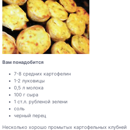
Котлеты из
гороха и манки
Макароны с
тыквой
Пельмени с
редькой и
Вам понадобится
капустой
7-8 средних картофелин
1-2 луковицы
0,5 л молока
Перец
100 г сыра
фаршированный
1 ст.л. рубленой зелени
овощами
соль
черный перец
Помидоры
фаршированные
Несколько хорошо промытых картофельных клубней