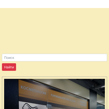
Капуста
краснокочанная
с яблоками
Картофель
хрустящий по-
бомбейски
Картофель
испеченный в
мундире с
сыром
Картофель
запеченный
Компот из
сухофруктов с