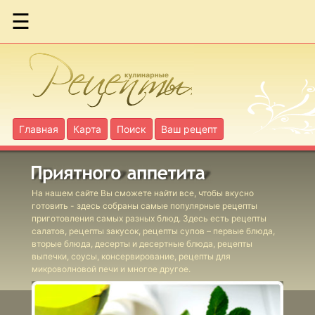
☰
Ассорти
запеченное из
цветной
капусты
Главная
Карта
Поиск
Ваш рецепт
Бекон жареный
с яблоками по-
шведски
На нашем сайте Вы сможете найти все, чтобы вкусно
готовить - здесь собраны самые популярные рецепты
приготовления самых разных блюд. Здесь есть рецепты
салатов, рецепты закусок, рецепты супов – первые блюда,
вторые блюда, десерты и десертные блюда, рецепты
Блюдо с сыром
выпечки, соусы, консервирование, рецепты для
печеное
микроволновой печи и многое другое.
шведское