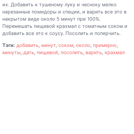
их. Добавить к тушеному луку и чесноку мелко
Ягненок со
нарезанные помидоры и специи, и варить все это в
специями и
накрытом виде около 5 минут при 100%.
абрикосами
Перемешать пищевой крахмал с томатным соком и
добавить все это к соусу. Посолить и поперчить.
Яичница-
глазунья с
Тэги:
добавить
,
минут
,
соком
,
около
,
примерно
,
ветчиной
минуты
,
дать
,
пищевой
,
посолить
,
варить
,
крахмал
Яйца печеные с
беконом
Яйца печеные с
креветками и
соусом Pesto