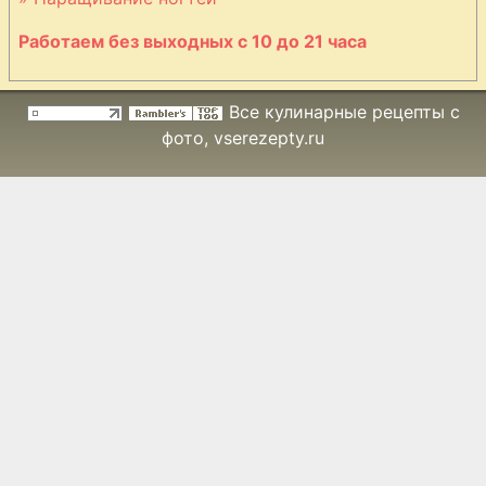
пергаменте
Работаем без выходных с 10 до 21 часа
Лапша печеная
с артишоками и
Все кулинарные рецепты с
моцареллой
фото
, vserezepty.ru
Лепешка
пшеничная
абрикосовая
Лосось в соусе
из сливок
Макароны A La