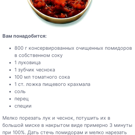
сладкие
Говядина
жареная
Вам понадобится:
Грудка индейки
800 г консервированных очищенных помидоров
по-
в собственном соку
индонезийски
1 луковица
Индейка с
1 зубчик чеснока
красным
100 мл томатного сока
перцем
1 ст. ложка пищевого крахмала
соль
перец
Яблоки
специи
запеченные с
ванильным
Мелко порезать лук и чеснок, потушить их в
соусом
большой миске в накрытом виде примерно 3 минуты
при 100%. Дать стечь помидорам и мелко нарезать