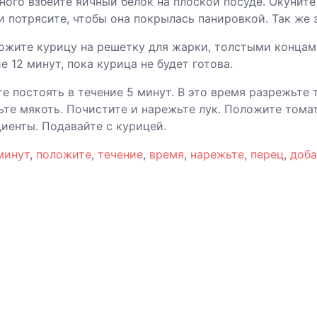
ного взбейте яичный белок на плоской посуде. Окуните
и потрясите, чтобы она покрылась панировкой. Так же
ожите курицу на решетку для жарки, толстыми концами
е 12 минут, пока курица не будет готова.
те постоять в течение 5 минут. В это время разрежьте
те мякоть. Почистите и нарежьте лук. Положите томат
иенты. Подавайте с курицей.
минут
,
положите
,
течение
,
время
,
нарежьте
,
перец
,
доба