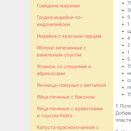
7
Говядина жареная
3
5
Грудка индейки по-
1
индонезийски
щ
Индейка с красным перцем
4
2
Яблоки запеченные с
1
ванильным соусом
5
1
Ягненок со специями и
н
абрикосами
с
Яичница-глазунья с ветчиной
п
1
Яйца печеные с беконом
1. Пол
Яйца печеные с креветками
Добав
и соусом Pesto
пласти
Капуста краснокочанная с