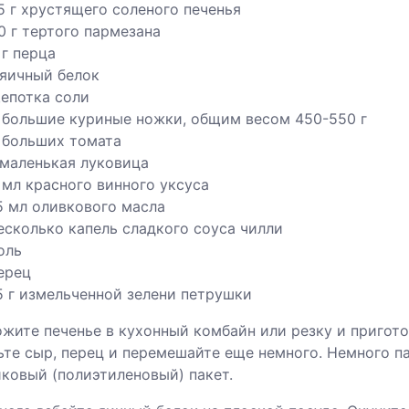
5 г хрустящего соленого печенья
0 г тертого пармезана
 г перца
 яичный белок
епотка соли
 большие куриные ножки, общим весом 450-550 г
 больших томата
 маленькая луковица
 мл красного винного уксуса
5 мл оливкового масла
есколько капель сладкого соуса чилли
оль
ерец
5 г измельченной зелени петрушки
ожите печенье в кухонный комбайн или резку и пригото
ьте сыр, перец и перемешайте еще немного. Немного п
ковый (полиэтиленовый) пакет.