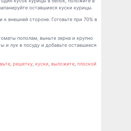
 один кусок курицы в белок, положите в
 запанируйте оставшиеся куски курицы.
 к внешней стороне. Готовьте при 70% в
 томаты пополам, выньте зерна и крупно
ы и лук в посуду и добавьте оставшиеся
вьте
,
решетку
,
куски
,
выложите
,
плоской