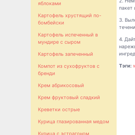
2. Нем
яблоками
пакет 
Картофель хрустящий по-
3. Выл
бомбейски
течени
Картофель испеченный в
4. Дай
мундире с сыром
нарежь
ингред
Картофель запеченный
Тэги:
Компот из сухофруктов с
бренди
Крем абрикосовый
Крем фруктовый сладкий
Креветки острые
Курица глазированная медом
Курица с эстрагоном