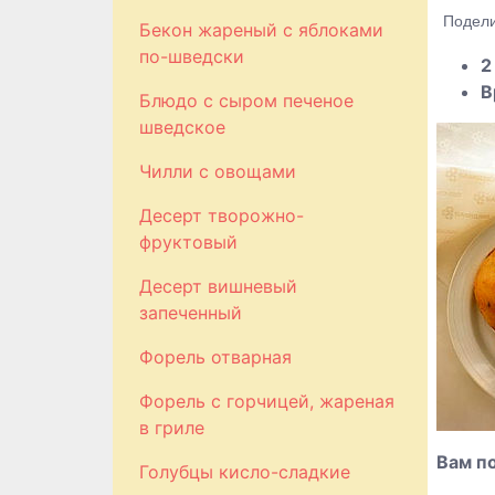
Подели
Бекон жареный с яблоками
по-шведски
2
В
Блюдо с сыром печеное
шведское
Чилли с овощами
Десерт творожно-
фруктовый
Десерт вишневый
запеченный
Форель отварная
Форель с горчицей, жареная
в гриле
Вам п
Голубцы кисло-сладкие