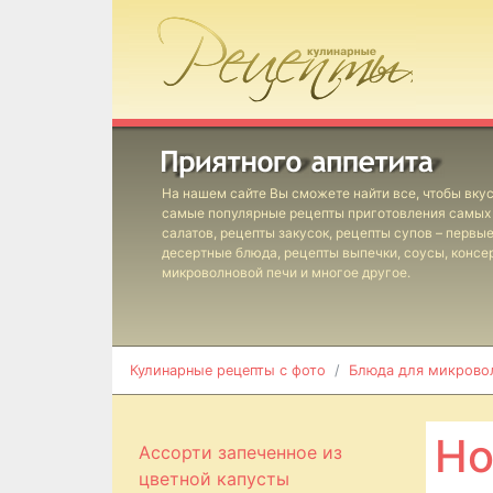
На нашем сайте Вы сможете найти все, чтобы вкус
самые популярные рецепты приготовления самых 
салатов, рецепты закусок, рецепты супов – первы
десертные блюда, рецепты выпечки, соусы, консе
микроволновой печи и многое другое.
Кулинарные рецепты с фото
Блюда для микрово
Но
Ассорти запеченное из
цветной капусты