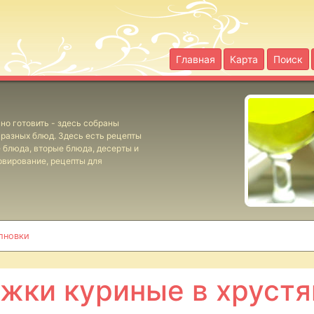
Главная
Карта
Поиск
но готовить - здесь собраны
разных блюд. Здесь есть рецепты
е блюда, вторые блюда, десерты и
рвирование, рецепты для
лновки
жки куриные в хруст