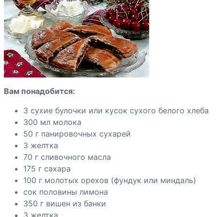
сладкие
Говядина
жареная
Грудка индейки
по-
индонезийски
Вам понадобится:
Индейка с
3 сухие булочки или кусок сухого белого хлеба
красным
300 мл молока
перцем
50 г панировочных сухарей
3 желтка
70 г сливочного масла
Яблоки
175 г сахара
запеченные с
100 г молотых орехов (фундук или миндаль)
ванильным
сок половины лимона
соусом
350 г вишен из банки
3 желтка