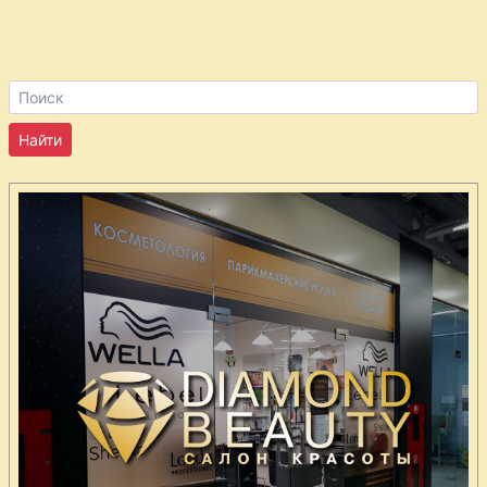
бренди
Крем
абрикосовый
Крем
фруктовый
сладкий
Креветки
острые
Курица
глазированная
медом
Курица с
эстрагоном
Курица
запеченная в