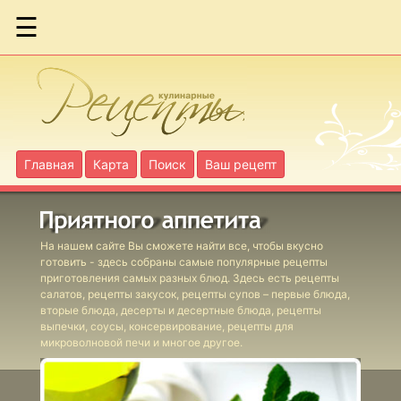
☰
Ассорти
запеченное из
цветной
капусты
Главная
Карта
Поиск
Ваш рецепт
Бекон жареный
с яблоками по-
шведски
На нашем сайте Вы сможете найти все, чтобы вкусно
готовить - здесь собраны самые популярные рецепты
приготовления самых разных блюд. Здесь есть рецепты
салатов, рецепты закусок, рецепты супов – первые блюда,
вторые блюда, десерты и десертные блюда, рецепты
Блюдо с сыром
выпечки, соусы, консервирование, рецепты для
печеное
микроволновой печи и многое другое.
шведское