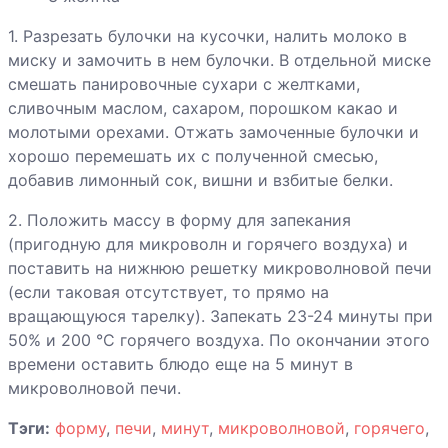
Ягненок со
1. Разрезать булочки на кусочки, налить молоко в
специями и
миску и замочить в нем булочки. В отдельной миске
абрикосами
смешать панировочные сухари с желтками,
сливочным маслом, сахаром, порошком какао и
Яичница-
молотыми орехами. Отжать замоченные булочки и
глазунья с
хорошо перемешать их с полученной смесью,
ветчиной
добавив лимонный сок, вишни и взбитые белки.
2. Положить массу в форму для запекания
Яйца печеные с
(пригодную для микроволн и горячего воздуха) и
беконом
поставить на нижнюю решетку микроволновой печи
(если таковая отсутствует, то прямо на
вращающуюся тарелку). Запекать 23-24 минуты при
Яйца печеные с
50% и 200 °С горячего воздуха. По окончании этого
креветками и
времени оставить блюдо еще на 5 минут в
соусом Pesto
микроволновой печи.
Тэги:
форму
,
печи
,
минут
,
микроволновой
,
горячего
,