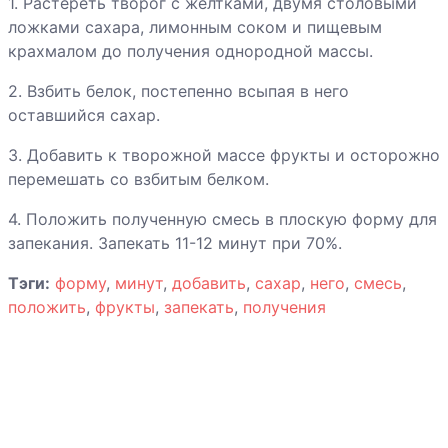
1. Растереть творог с желтками, двумя столовыми
Ягненок со
ложками сахара, лимонным соком и пищевым
специями и
крахмалом до получения однородной массы.
абрикосами
2. Взбить белок, постепенно всыпая в него
Яичница-
оставшийся сахар.
глазунья с
3. Добавить к творожной массе фрукты и осторожно
ветчиной
перемешать со взбитым белком.
4. Положить полученную смесь в плоскую форму для
Яйца печеные с
запекания. Запекать 11-12 минут при 70%.
беконом
Тэги:
форму
,
минут
,
добавить
,
сахар
,
него
,
смесь
,
положить
,
фрукты
,
запекать
,
получения
Яйца печеные с
креветками и
соусом Pesto