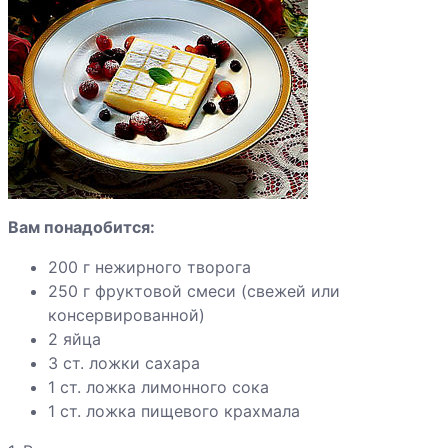
сладкие
Говядина
жареная
Грудка индейки
по-
индонезийски
Индейка с
Вам понадобится:
красным
200 г нежирного творога
перцем
250 г фруктовой смеси (свежей или
консервированной)
Яблоки
2 яйца
запеченные с
3 ст. ложки сахара
ванильным
1 ст. ложка лимонного сока
соусом
1 ст. ложка пищевого крахмала