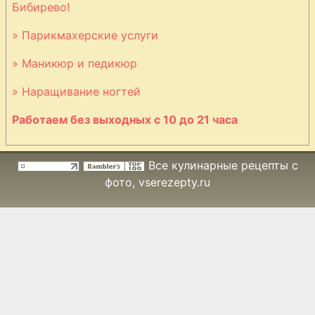
пергаменте
Бибирево!
» Парикмахерские услуги
Лапша печеная
» Маникюр и педикюр
с артишоками и
моцареллой
» Наращивание ногтей
Работаем без выходных с 10 до 21 часа
Лепешка
пшеничная
Все кулинарные рецепты с
абрикосовая
фото
, vserezepty.ru
Лосось в соусе
из сливок
Макароны A La