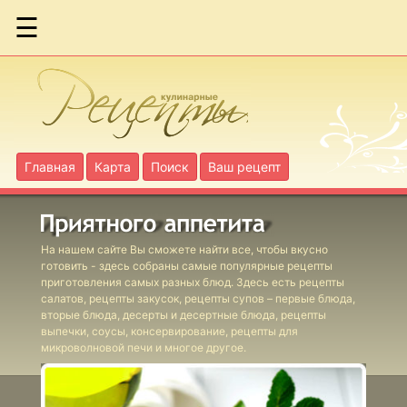
☰
Ассорти
запеченное из
цветной
капусты
Главная
Карта
Поиск
Ваш рецепт
Бекон жареный
с яблоками по-
шведски
На нашем сайте Вы сможете найти все, чтобы вкусно
готовить - здесь собраны самые популярные рецепты
приготовления самых разных блюд. Здесь есть рецепты
салатов, рецепты закусок, рецепты супов – первые блюда,
вторые блюда, десерты и десертные блюда, рецепты
Блюдо с сыром
выпечки, соусы, консервирование, рецепты для
печеное
микроволновой печи и многое другое.
шведское