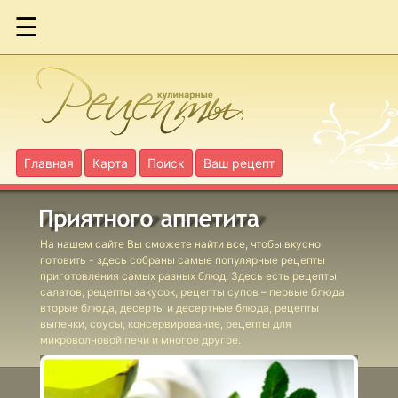
☰
Ассорти
запеченное из
цветной
капусты
Главная
Карта
Поиск
Ваш рецепт
Бекон жареный
с яблоками по-
шведски
На нашем сайте Вы сможете найти все, чтобы вкусно
готовить - здесь собраны самые популярные рецепты
приготовления самых разных блюд. Здесь есть рецепты
салатов, рецепты закусок, рецепты супов – первые блюда,
вторые блюда, десерты и десертные блюда, рецепты
Блюдо с сыром
выпечки, соусы, консервирование, рецепты для
печеное
микроволновой печи и многое другое.
шведское