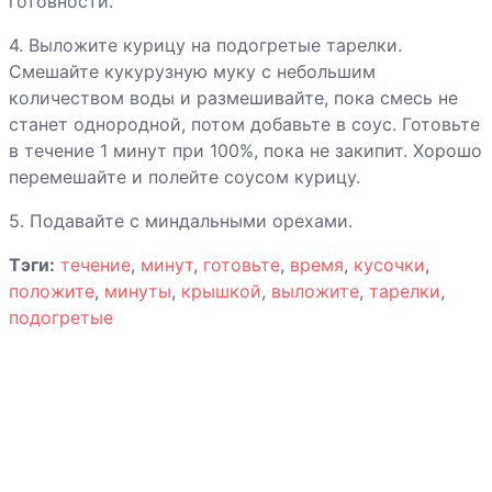
готовности.
Капуста
4. Выложите курицу на подогретые тарелки.
краснокочанная
Смешайте кукурузную муку с небольшим
с яблоками
количеством воды и размешивайте, пока смесь не
Картофель
станет однородной, потом добавьте в соус. Готовьте
хрустящий по-
в течение 1 минут при 100%, пока не закипит. Хорошо
бомбейски
перемешайте и полейте соусом курицу.
5. Подавайте с миндальными орехами.
Картофель
Тэги:
течение
,
минут
,
готовьте
,
время
,
кусочки
,
испеченный в
положите
,
минуты
,
крышкой
,
выложите
,
тарелки
,
мундире с
подогретые
сыром
Картофель
запеченный
Компот из
сухофруктов с