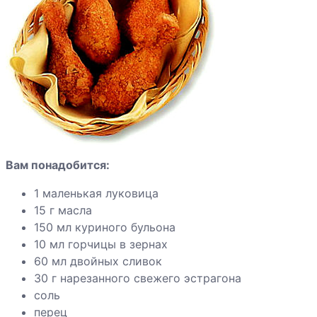
сладкие
Говядина
жареная
Грудка индейки
по-
индонезийски
Индейка с
Вам понадобится:
красным
перцем
1 маленькая луковица
15 г масла
150 мл куриного бульона
Яблоки
10 мл горчицы в зернах
запеченные с
60 мл двойных сливок
ванильным
30 г нарезанного свежего эстрагона
соусом
соль
перец