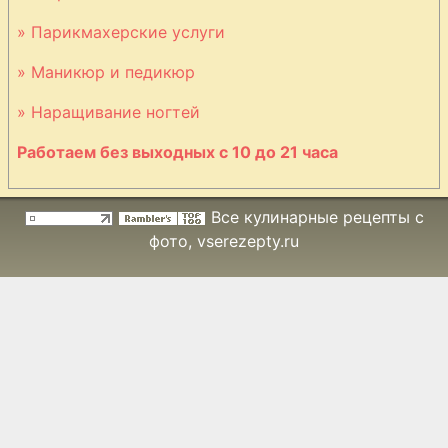
Carbonara
» Парикмахерские услуги
» Маникюр и педикюр
Мясо в
горшочке с
» Наращивание ногтей
бобами
Работаем без выходных с 10 до 21 часа
Мусс
апельсинно-
шоколадный
Все кулинарные рецепты с
фото
, vserezepty.ru
Ножки куриные
в хрустящей
панировке
Окорок
печеный
Окунь морской