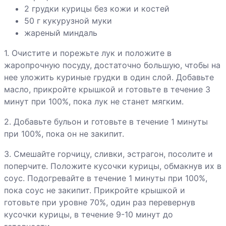
2 грудки курицы без кожи и костей
Ягненок со
50 г кукурузной муки
специями и
жареный миндаль
абрикосами
1. Очистите и порежьте лук и положите в
Яичница-
жаропрочную посуду, достаточно большую, чтобы на
глазунья с
нее уложить куриные грудки в один слой. Добавьте
ветчиной
масло, прикройте крышкой и готовьте в течение 3
минут при 100%, пока лук не станет мягким.
Яйца печеные с
2. Добавьте бульон и готовьте в течение 1 минуты
беконом
при 100%, пока он не закипит.
3. Смешайте горчицу, сливки, эстрагон, посолите и
поперчите. Положите кусочки курицы, обмакнув их в
Яйца печеные с
соус. Подогревайте в течение 1 минуты при 100%,
креветками и
пока соус не закипит. Прикройте крышкой и
соусом Pesto
готовьте при уровне 70%, один раз перевернув
кусочки курицы, в течение 9-10 минут до