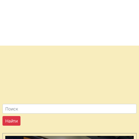
бренди
Крем
абрикосовый
Крем
фруктовый
сладкий
Креветки
острые
Курица
глазированная
медом
Курица с
эстрагоном
Курица
запеченная в