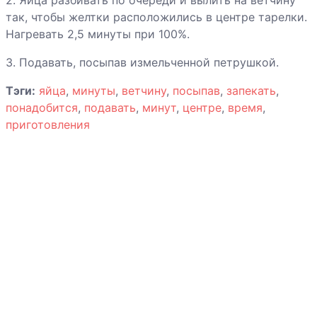
так, чтобы желтки расположились в центре тарелки.
Ягненок со
Нагревать 2,5 минуты при 100%.
специями и
абрикосами
3. Подавать, посыпав измельченной петрушкой.
Яичница-
Тэги:
яйца
,
минуты
,
ветчину
,
посыпав
,
запекать
,
глазунья с
понадобится
,
подавать
,
минут
,
центре
,
время
,
ветчиной
приготовления
Яйца печеные с
беконом
Яйца печеные с
креветками и
соусом Pesto