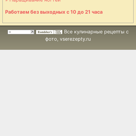
пергаменте
Работаем без выходных с 10 до 21 часа
Лапша печеная
с артишоками и
Все кулинарные рецепты с
моцареллой
фото
, vserezepty.ru
Лепешка
пшеничная
абрикосовая
Лосось в соусе
из сливок
Макароны A La