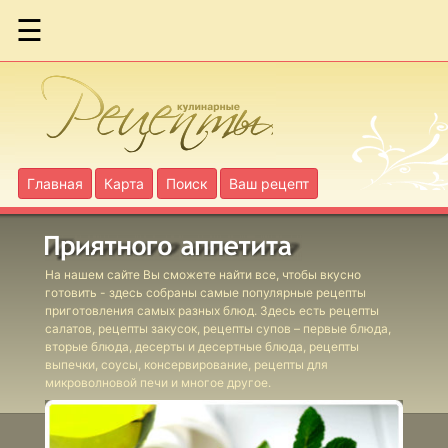
☰
Ассорти
запеченное из
цветной
капусты
Главная
Карта
Поиск
Ваш рецепт
Бекон жареный
с яблоками по-
шведски
На нашем сайте Вы сможете найти все, чтобы вкусно
готовить - здесь собраны самые популярные рецепты
приготовления самых разных блюд. Здесь есть рецепты
салатов, рецепты закусок, рецепты супов – первые блюда,
вторые блюда, десерты и десертные блюда, рецепты
Блюдо с сыром
выпечки, соусы, консервирование, рецепты для
печеное
микроволновой печи и многое другое.
шведское