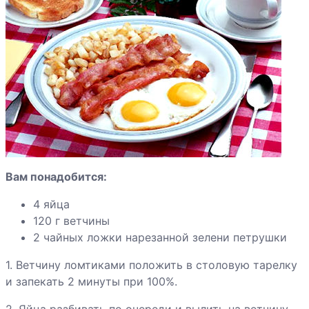
сладкие
Говядина
жареная
Грудка индейки
по-
индонезийски
Индейка с
красным
Вам понадобится:
перцем
4 яйца
120 г ветчины
Яблоки
2 чайных ложки нарезанной зелени петрушки
запеченные с
1. Ветчину ломтиками положить в столовую тарелку
ванильным
и запекать 2 минуты при 100%.
соусом
2. Яйца разбивать по очереди и вылить на ветчину