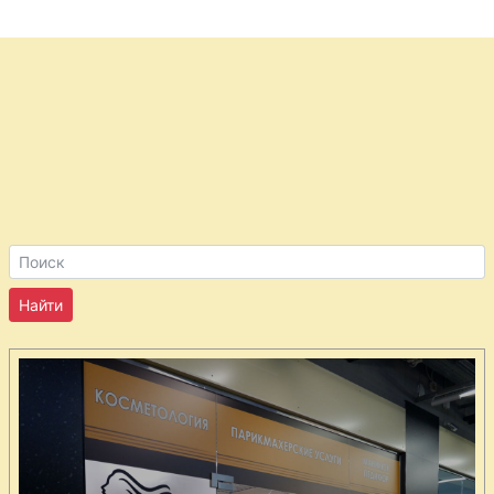
Капуста
краснокочанная
с яблоками
Картофель
хрустящий по-
бомбейски
Картофель
испеченный в
мундире с
сыром
Картофель
запеченный
Компот из
сухофруктов с