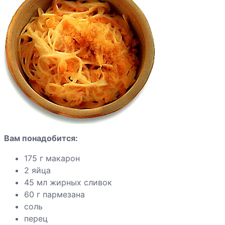
сладкие
Говядина
жареная
Грудка индейки
по-
индонезийски
Индейка с
красным
перцем
Вам понадобится:
175 г макарон
Яблоки
2 яйца
запеченные с
45 мл жирных сливок
ванильным
60 г пармезана
соусом
соль
перец