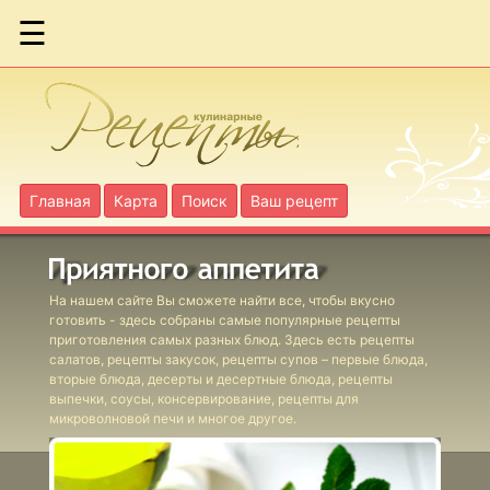
☰
Ассорти
запеченное из
цветной
капусты
Главная
Карта
Поиск
Ваш рецепт
Бекон жареный
с яблоками по-
шведски
На нашем сайте Вы сможете найти все, чтобы вкусно
готовить - здесь собраны самые популярные рецепты
приготовления самых разных блюд. Здесь есть рецепты
салатов, рецепты закусок, рецепты супов – первые блюда,
вторые блюда, десерты и десертные блюда, рецепты
Блюдо с сыром
выпечки, соусы, консервирование, рецепты для
печеное
микроволновой печи и многое другое.
шведское