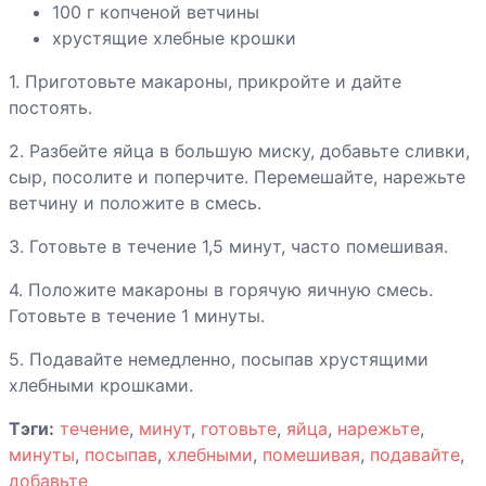
100 г копченой ветчины
Ягненок со
хрустящие хлебные крошки
специями и
абрикосами
1. Приготовьте макароны, прикройте и дайте
постоять.
Яичница-
глазунья с
2. Разбейте яйца в большую миску, добавьте сливки,
ветчиной
сыр, посолите и поперчите. Перемешайте, нарежьте
ветчину и положите в смесь.
Яйца печеные с
3. Готовьте в течение 1,5 минут, часто помешивая.
беконом
4. Положите макароны в горячую яичную смесь.
Готовьте в течение 1 минуты.
5. Подавайте немедленно, посыпав хрустящими
Яйца печеные с
хлебными крошками.
креветками и
соусом Pesto
Тэги:
течение
,
минут
,
готовьте
,
яйца
,
нарежьте
,
минуты
,
посыпав
,
хлебными
,
помешивая
,
подавайте
,
добавьте