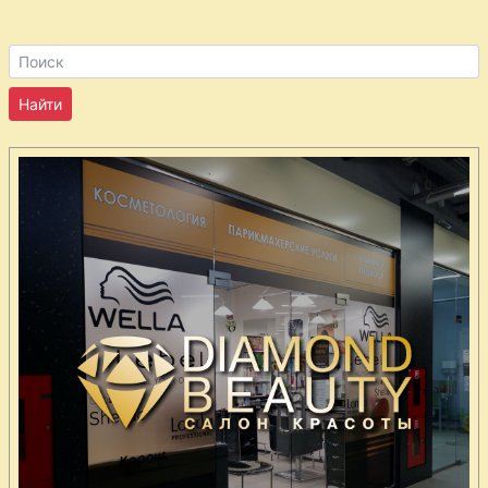
бренди
Крем
абрикосовый
Крем
фруктовый
сладкий
Креветки
острые
Курица
глазированная
медом
Курица с
эстрагоном
Курица
запеченная в