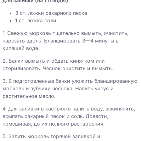
клубники
для заливки (на 1 л воды):
3 ст. ложки сахарного песка
Компот из красной
1 ст. ложка соли
смородины
1. Свежую морковь тщательно вымыть, очистить,
нарезать вдоль. Бланшировать 3—4 минуты в
Компот из
кипящей воде.
персиков
2. Банки вымыть и обдать кипятком или
стерилизовать. Чеснок очистить и вымыть.
Компот из
3. В подготовленные банки уложить бланшированную
половинок
морковь и зубчики чеснока. Налить уксус и
абрикосов
растительное масло.
Компот из ревеня
4. Для заливки в кастрюлю налить воду, вскипятить,
всыпать сахарный песок и соль. Довести,
помешивая, до их полного растворения.
Компот из вишни
5. Залить морковь горячей заливкой и