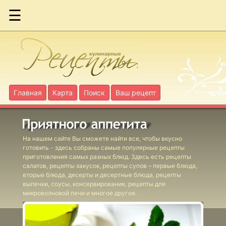
☰
Абрикосы в
яблочном пюре
Главная
Карта
Поиск
Ваш рецепт
Абрикосы в
собственном соку
На нашем сайте Вы сможете найти все, чтобы вкусно
Баклажанная икра
готовить - здесь собраны самые популярные рецепты
приготовления самых разных блюд. Здесь есть рецепты
салатов, рецепты закусок, рецепты супов – первые блюда,
Белые грибы
вторые блюда, десерты и десертные блюда, рецепты
выпечки, соусы, консервирование, рецепты для
маринованные
микроволновой печи и многое другое.
Фаршированные
томаты