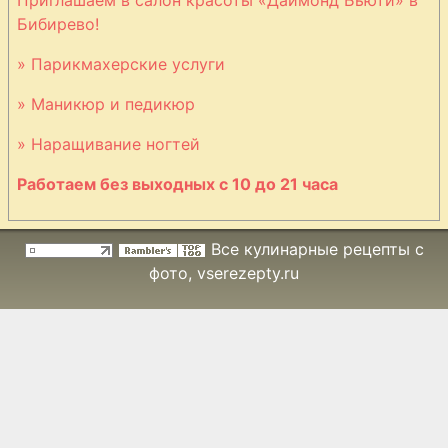
каштанов
Бибирево!
» Парикмахерские услуги
Варенье из корок
» Маникюр и педикюр
арбуза
» Наращивание ногтей
Работаем без выходных с 10 до 21 часа
Варенье из
лепестков роз
Все кулинарные рецепты с
фото
, vserezepty.ru
Варенье из
лимонов
Виноград
маринованный