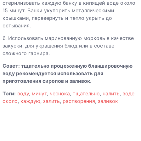
стерилизовать каждую банку в кипящей воде около
15 минут. Банки укупорить металлическими
Консервированная
крышками, перевернуть и тепло укрыть до
спаржа
остывания.
Лимоны с сахаром
6. Использовать маринованную морковь в качестве
закуски, для украшения блюд или в составе
сложного гарнира.
Маринованный
Совет: тщательно процеженную бланшировочную
перец
воду рекомендуется использовать для
приготовления сиропов и заливок.
Морковь по-
болгарски
Тэги:
воду
,
минут
,
чеснока
,
тщательно
,
налить
,
воде
,
около
,
каждую
,
залить
,
растворения
,
заливок
Огурцы
консервированные
Редис