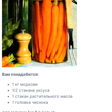
абрикосов
дольками
Компот из алычи
Компот из груш
ароматный
Компот из груш
Вам понадобится:
Компот из яблок
1 кг моркови
1/2 стакана уксуса
1 стакан растительного масла
1 головка чеснока
Компот из