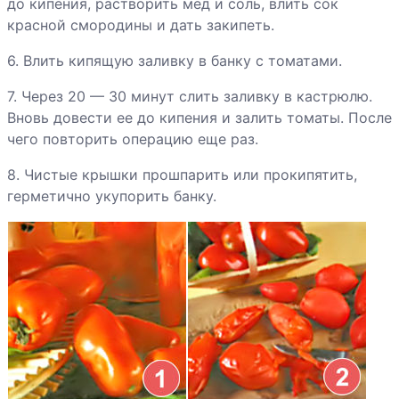
до кипения, растворить мед и соль, влить сок
красной смородины и дать закипеть.
Консервированная
6. Влить кипящую заливку в банку с томатами.
спаржа
7. Через 20 — 30 минут слить заливку в кастрюлю.
Лимоны с сахаром
Вновь довести ее до кипения и залить томаты. После
чего повторить операцию еще раз.
8. Чистые крышки прошпарить или прокипятить,
Маринованный
герметично укупорить банку.
перец
Морковь по-
болгарски
Огурцы
консервированные
Редис