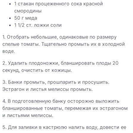
клубники
1 стакан процеженного сока красной
смородины
50 г меда
Компот из красной
1 1/2 ст. ложки соли
смородины
1. Отобрать небольшие, одинаковые по размеру
спелые томаты. Тщательно промыть их в холодной
Компот из
воде.
персиков
2. Удалить плодоножки, бланшировать плоды 20
секунд, очистить от кожицы.
Компот из
половинок
3. Банки промыть, прошпарить и просушить.
абрикосов
Эстрагон и листья мелиссы промыть.
Компот из ревеня
4. В подготовленную банку осторожно выложить
бланшированные томаты, перемежая их эстрагоном
и листьями мелиссы.
Компот из вишни
5. Для заливки в кастрюлю налить воду, довести ее