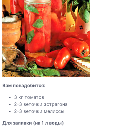
абрикосов
дольками
Компот из алычи
Компот из груш
ароматный
Компот из груш
Вам понадобится:
3 кг томатов
Компот из яблок
2-3 веточки эстрагона
2-3 веточки мелиссы
Для заливки (на 1 л воды)
Компот из