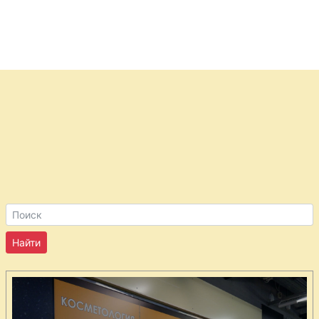
Цукини
консервированные
Цветная капуста
маринованная
Цветная капуста
острая
Варенье из
абрикосов
Варенье из
инжира
Варенье из