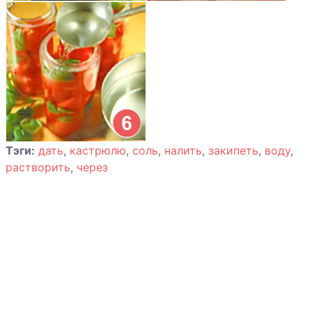
маринованный
Шампиньоны
маринованные
Тыква
маринованная
Томаты
деликатесные
Тэги:
дать
,
кастрюлю
,
соль
,
налить
,
закипеть
,
воду
,
Томаты
растворить
,
через
оригинальные
Томаты с пряной
зеленью
Томаты соленые