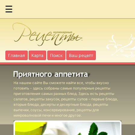
☰
Абрикосы в
яблочном пюре
Главная
Карта
Поиск
Ваш рецепт
Абрикосы в
собственном соку
На нашем сайте Вы сможете найти все, чтобы вкусно
Баклажанная икра
готовить - здесь собраны самые популярные рецепты
приготовления самых разных блюд. Здесь есть рецепты
салатов, рецепты закусок, рецепты супов – первые блюда,
Белые грибы
вторые блюда, десерты и десертные блюда, рецепты
выпечки, соусы, консервирование, рецепты для
маринованные
микроволновой печи и многое другое.
Фаршированные
томаты