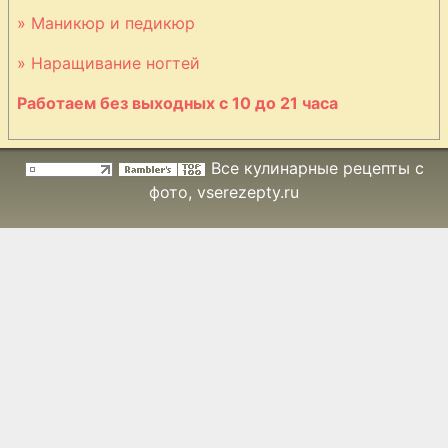
Яблочное пюре
» Маникюр и педикюр
» Наращивание ногтей
Закуска из
кабачков и
Работаем без выходных с 10 до 21 часа
патиссонов
Зеленый горошек
Все кулинарные рецепты с
консервированный
фото
, vserezepty.ru