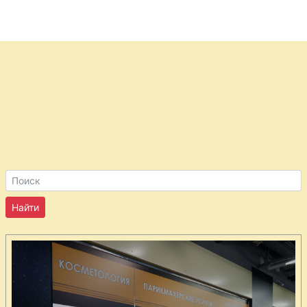
маринованный
Шампиньоны
маринованные
Тыква
маринованная
Томаты
деликатесные
Томаты
оригинальные
Томаты с пряной
зеленью
Томаты соленые