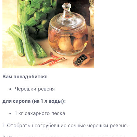
абрикосов
дольками
Компот из алычи
Компот из груш
ароматный
Компот из груш
Вам понадобится:
Черешки ревеня
для сиропа (на 1 л воды):
Компот из яблок
1 кг сахарного песка
1. Отобрать неогрубевшие сочные черешки ревеня.
Компот из