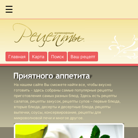
☰
Абрикосы в
яблочном пюре
Главная
Карта
Поиск
Ваш рецепт
Абрикосы в
собственном соку
На нашем сайте Вы сможете найти все, чтобы вкусно
Баклажанная икра
готовить - здесь собраны самые популярные рецепты
приготовления самых разных блюд. Здесь есть рецепты
салатов, рецепты закусок, рецепты супов – первые блюда,
Белые грибы
вторые блюда, десерты и десертные блюда, рецепты
выпечки, соусы, консервирование, рецепты для
маринованные
микроволновой печи и многое другое.
Фаршированные
томаты