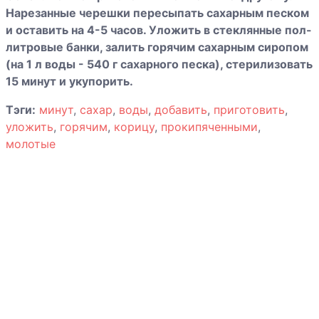
Нарезанные черешки пересыпать сахарным песком
и оставить на 4-5 часов. Уложить в стеклянные пол-
Консервированная
литровые банки, залить горячим сахарным сиропом
спаржа
(на 1 л воды - 540 г сахарного песка), стерилизовать
15 минут и укупорить.
Лимоны с сахаром
Тэги:
минут
,
сахар
,
воды
,
добавить
,
приготовить
,
уложить
,
горячим
,
корицу
,
прокипяченными
,
молотые
Маринованный
перец
Морковь по-
болгарски
Огурцы
консервированные
Редис