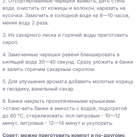
клубники
2. Отсортированные черешки вымыть, дать стечь
воде, очистить от кожицы и волокон, нарезать на
кусочки. Замочить в холодной воде на 8—10 часов,
Компот из красной
меняя воду 2 раза.
смородины
3. Из сахарного песка и горячей воды приготовить
сироп.
Компот из
персиков
4. Замоченные черешки ревеня бланшировать в
кипящей воде 30—40 секунд. Сразу уложить в банки
и залить горячим сахарным сиропом.
Компот из
половинок
5. Для улучшения аромата добавить молотые корицу
абрикосов
и гвоздику, ванильный сахар.
Компот из ревеня
6. Банки накрыть прокипяченными крышками.
>стано-вить банки в емкость с водой, подогретой
до 60 °С, стерилизовать: пол-литровые - 10—12
минут, литровые - 12—14 минут и укупорить.
Компот из вишни
Совет: можно приготовить компот и по-другому.