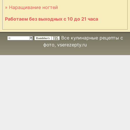
каштанов
» Наращивание ногтей
Работаем без выходных с 10 до 21 часа
Варенье из корок
арбуза
Все кулинарные рецепты с
фото
, vserezepty.ru
Варенье из
лепестков роз
Варенье из
лимонов
Виноград
маринованный