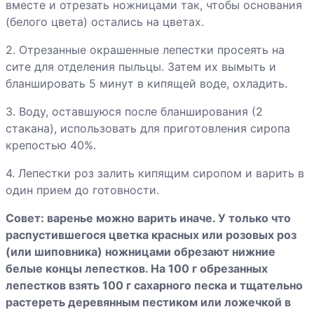
клубники
вместе и отрезать ножницами так, чтобы основания
(белого цвета) остались на цветах.
Компот из красной
2. Отрезанные окрашенные лепестки просеять на
смородины
сите для отделения пыльцы. Затем их вымыть и
бланшировать 5 минут в кипящей воде, охладить.
Компот из
3. Воду, оставшуюся после бланширования (2
персиков
стакана), использовать для приготовления сиропа
крепостью 40%.
Компот из
4. Лепестки роз залить кипящим сиропом и варить в
половинок
один прием до готовности.
абрикосов
Совет: варенье можно варить иначе. У только что
Компот из ревеня
распустившегося цветка красных или розовых роз
(или шиповника) ножницами обрезают нижние
белые концы лепестков. На 100 г обрезанных
лепестков взять 100 г сахарного песка и тщательно
Компот из вишни
растереть деревянным пестиком или ложечкой в