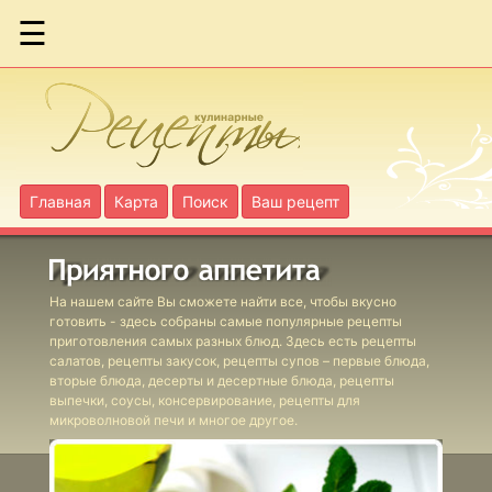
☰
Абрикосы в
яблочном пюре
Главная
Карта
Поиск
Ваш рецепт
Абрикосы в
собственном соку
На нашем сайте Вы сможете найти все, чтобы вкусно
Баклажанная икра
готовить - здесь собраны самые популярные рецепты
приготовления самых разных блюд. Здесь есть рецепты
салатов, рецепты закусок, рецепты супов – первые блюда,
Белые грибы
вторые блюда, десерты и десертные блюда, рецепты
выпечки, соусы, консервирование, рецепты для
маринованные
микроволновой печи и многое другое.
Фаршированные
томаты