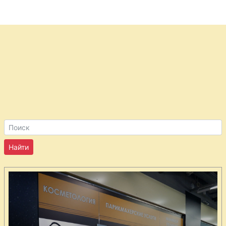
маринованный
Шампиньоны
маринованные
Тыква
маринованная
Томаты
деликатесные
Томаты
оригинальные
Томаты с пряной
зеленью
Томаты соленые