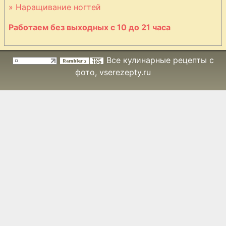
» Наращивание ногтей
каштанов
Работаем без выходных с 10 до 21 часа
Варенье из корок
арбуза
Все кулинарные рецепты с
фото
, vserezepty.ru
Варенье из
лепестков роз
Варенье из
лимонов
Виноград
маринованный