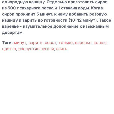
однородную кашицу. Отдельно приготовить сироп
из 500 г сахарного песка и 1 стакана воды. Когда
сироп прокипит 5 минут, к нему добавить розовую
Консервированная
кашицу и варить до готовности (10-12 минут). Такое
спаржа
варенье - изумительное дополнение к изысканным
Лимоны с сахаром
десертам.
Тэги:
минут
,
варить
,
совет
,
только
,
варенье
,
концы
,
цветка
,
распустившегося
,
взять
Маринованный
перец
Морковь по-
болгарски
Огурцы
консервированные
Редис