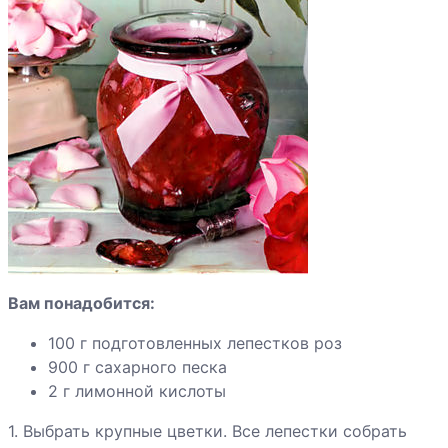
абрикосов
дольками
Компот из алычи
Компот из груш
ароматный
Компот из груш
Вам понадобится:
Компот из яблок
100 г подготовленных лепестков роз
900 г сахарного песка
2 г лимонной кислоты
Компот из
1. Выбрать крупные цветки. Все лепестки собрать