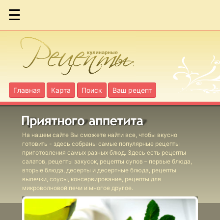
☰
Блинный пирог
Блинный торт с
абрикосами и
Главная
Карта
Поиск
Ваш рецепт
сливками
Блинный торт с
На нашем сайте Вы сможете найти все, чтобы вкусно
апельсиновым
готовить - здесь собраны самые популярные рецепты
джемом
приготовления самых разных блюд. Здесь есть рецепты
салатов, рецепты закусок, рецепты супов – первые блюда,
вторые блюда, десерты и десертные блюда, рецепты
выпечки, соусы, консервирование, рецепты для
Домашний пирог
микроволновой печи и многое другое.
с индейкой