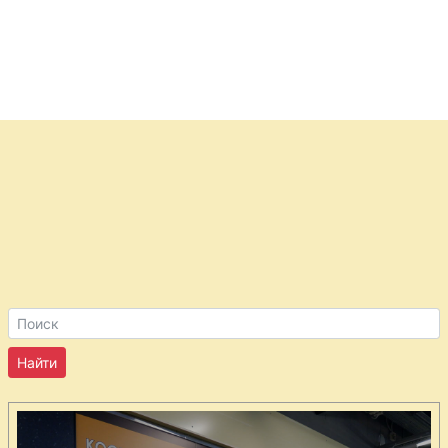
Пирог с
кислыми
яблоками
Пирог с мясом
греческий
Пирог с
морепродуктами
и томатами
Пирог с
петрушкой и
сыром
Пирог с
ветчиной и
картофелем