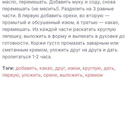
куриных
масло, перемешать. Добавить муку и соду, снова
потрохов
перемешать (не месить!). Разделить на 3 равные
части. В первую добавить орехи, во вторую —
Пирог из тыквы
промытый и обсушенный изюм, в третью — какао,
и перловки
перемешать. Из каждой части раскатать круглую
лепешку, выложить в форму и выпекать в духовке до
готовности. Коржи густо промазать заварным или
Пирог с
сметанным кремом, уложить друг на друга и дать
фруктами
пропитаться 1-2 часа.
Пирог с
Тэги:
добавить
,
какао
,
друг
,
изюм
,
круглую
,
дать
,
гречневой кашей
первую
,
уложить
,
орехи
,
выложить
,
кремом
и грибами
Пирог с грибами
Пирог с
капустой