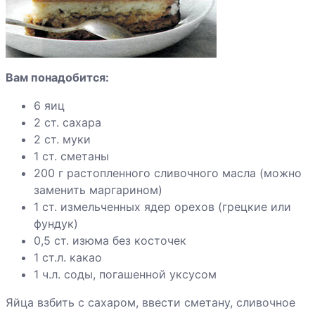
Песочный пирог
Пирог из бекона
Вам понадобится:
с фасолью
6 яиц
2 ст. сахара
2 ст. муки
Пирог из филе
1 ст. сметаны
лосося
200 г растопленного сливочного масла (можно
заменить маргарином)
1 ст. измельченных ядер орехов (грецкие или
Пирог из
фундук)
куриных грудок
0,5 ст. изюма без косточек
со шпинатом
1 ст.л. какао
1 ч.л. соды, погашенной уксусом
Пирог из
Яйца взбить с сахаром, ввести сметану, сливочное