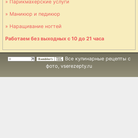
» Парикмахерские услуги
» Маникюр и педикюр
Торт с изюмом и
орехами
» Наращивание ногтей
Работаем без выходных с 10 до 21 часа
Творожно-
Все кулинарные рецепты с
маковый пирог
фото
, vserezepty.ru
Творожный
пирог
Творожный торт
с абрикосами
Воздушный
бисквит