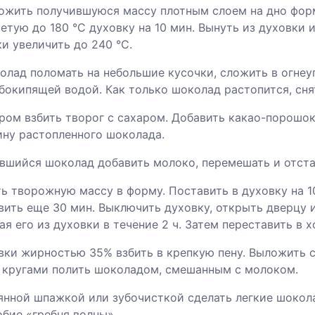
ложить получившуюся массу плотным слоем на дно форм
етую до 180 °C духовку на 10 мин. Вынуть из духовки 
и увеличить до 240 °C.
колад поломать на небольшие кусочки, сложить в огне
бокипящей водой. Как только шоколад растопится, снят
ром взбить творог с сахаром. Добавить какао-порошок
ину растопленного шоколада.
авшийся шоколад добавить молоко, перемешать и отста
ть творожную массу в форму. Поставить в духовку на 1
вить еще 30 мин. Выключить духовку, открыть дверцу 
я его из духовки в течение 2 ч. Затем переставить в х
ивки жирностью 35% взбить в крепкую пену. Выложить 
 кругами полить шоколадом, смешанным с молоком.
янной шпажкой или зубочисткой сделать легкие шокол
бие «гребня волны».