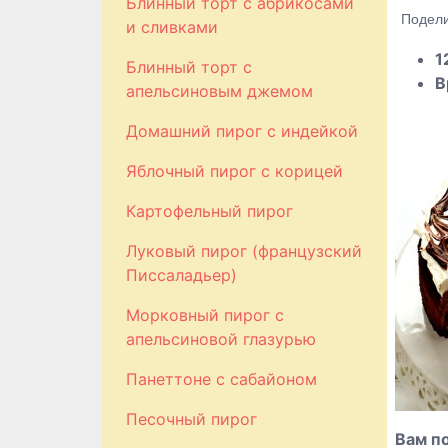
Блинный торт с абрикосами
Подели
и сливками
1
Блинный торт с
В
апельсиновым джемом
Домашний пирог с индейкой
Яблочный пирог с корицей
Картофельный пирог
Луковый пирог (французский
Писсаладьер)
Морковный пирог с
апельсиновой глазурью
Панеттоне с сабайоном
Песочный пирог
Вам п