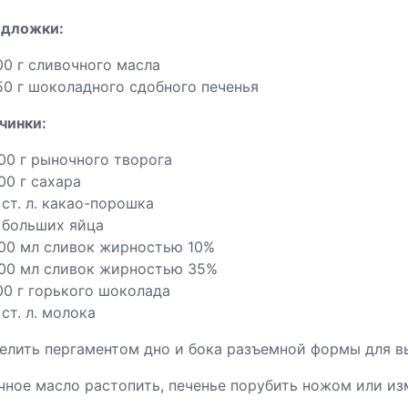
одложки:
00 г сливочного масла
50 г шоколадного сдобного печенья
чинки:
00 г рыночного творога
00 г сахара
 ст. л. какао-порошка
 больших яйца
00 мл сливок жирностью 10%
00 мл сливок жирностью 35%
00 г горького шоколада
 ст. л. молока
телить пергаментом дно и бока разъемной формы для 
ное масло растопить, печенье порубить ножом или из