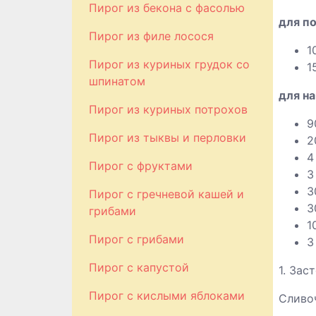
Пирог из бекона с фасолью
для п
Пирог из филе лосося
1
Пирог из куриных грудок со
1
шпинатом
для на
Пирог из куриных потрохов
9
Пирог из тыквы и перловки
2
4
Пирог с фруктами
3
3
Пирог с гречневой кашей и
3
грибами
1
Пирог с грибами
3
Пирог с капустой
1. Зас
Пирог с кислыми яблоками
Сливоч