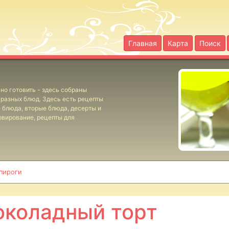
Главная
Карта
Поиск
но готовить - здесь собраны
разных блюд. Здесь есть рецепты
е блюда, вторые блюда, десерты и
рвирование, рецепты для
 пироги
коладный торт