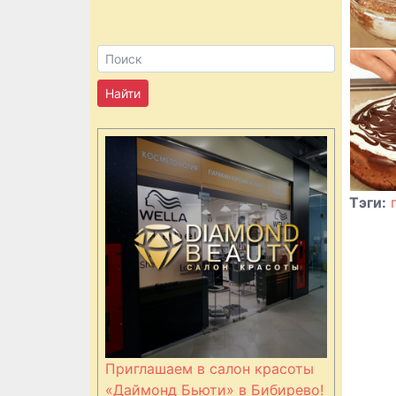
Тэги:
Приглашаем в салон красоты
«Даймонд Бьюти» в Бибирево!