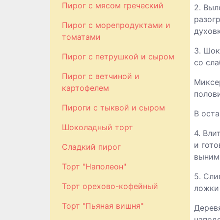
Пирог с мясом греческий
2. Вы
разогр
Пирог с морепродуктами и
духовк
томатами
3. Шо
Пирог с петрушкой и сыром
со сла
Пирог с ветчиной и
Миксе
картофелем
полов
Пироги с тыквой и сыром
В ост
Шоколадный торт
4. Вли
и гото
Сладкий пирог
вынима
Торт "Наполеон"
5. Сл
Торт орехово-кофейный
ложки
Торт "Пьяная вишня"
Дерев
наподо