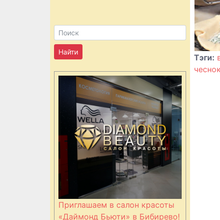
Тэги:
чесно
Приглашаем в салон красоты
«Даймонд Бьюти» в Бибирево!