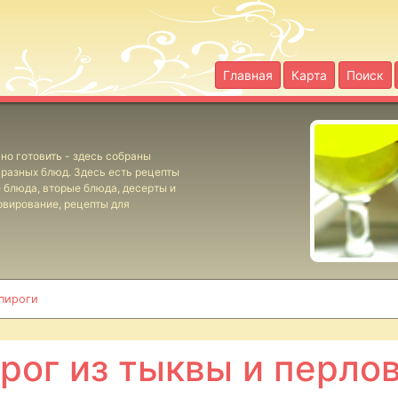
Главная
Карта
Поиск
но готовить - здесь собраны
разных блюд. Здесь есть рецепты
е блюда, вторые блюда, десерты и
рвирование, рецепты для
 пироги
рог из тыквы и перло