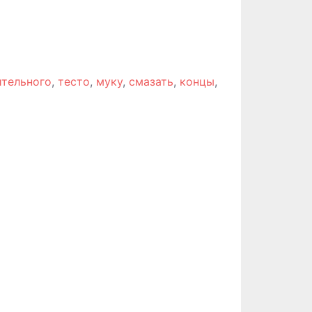
ительного
,
тесто
,
муку
,
смазать
,
концы
,