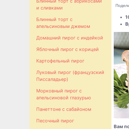
Блинный торт с абрикосами
Подели
и сливками
1
Блинный торт с
В
апельсиновым джемом
Домашний пирог с индейкой
Яблочный пирог с корицей
Картофельный пирог
Луковый пирог (французский
Писсаладьер)
Морковный пирог с
апельсиновой глазурью
Панеттоне с сабайоном
Песочный пирог
Вам п