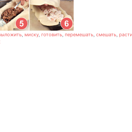
выложить
,
миску
,
готовить
,
перемешать
,
смешать
,
раст
к