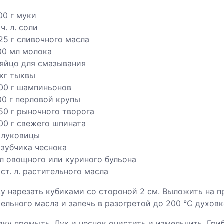
00 г муки
 ч. л. соли
25 г сливочного масла
00 мл молока
 яйцо для смазывания
 кг тыквы
00 г шампиньонов
00 г перловой крупы
50 г рыночного творога
00 г свежего шпината
 луковицы
 зубчика чеснока
 л овощного или куриного бульона
 ст. л. растительного масла
ву нарезать кубиками со стороной 2 см. Выложить на пр
ельного масла и запечь в разогретой до 200 °C духовк
ку промыть. Лук и чеснок очистить и измельчить. Гри