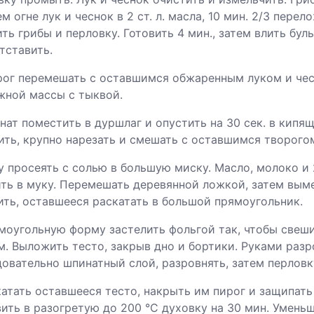
м огне лук и чеснок в 2 ст. л. масла, 10 мин. 2/3 пере
ть грибы и перловку. Готовить 4 мин., затем влить бул
тставить.
орог перемешать с оставшимся обжаренным луком и чес
жной массы с тыквой.
нат поместить в дуршлаг и опустить на 30 сек. в кипя
ть, крупно нарезать и смешать с оставшимся творого
у просеять с солью в большую миску. Масло, молоко и
ть в муку. Перемешать деревянной ложкой, затем выме
ть, оставшееся раскатать в большой прямоугольник.
ямоугольную форму застелить фольгой так, чтобы свеш
. Выложить тесто, закрыв дно и бортики. Руками разр
овательно шпинатный слой, разровнять, затем перловк
катать оставшееся тесто, накрыть им пирог и защипать
ить в разогретую до 200 °C духовку на 30 мин. Уменьш