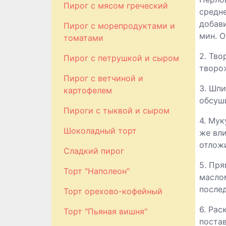
Пирог с мясом греческий
средне
добави
Пирог с морепродуктами и
мин. О
томатами
2. Тв
Пирог с петрушкой и сыром
творо
Пирог с ветчиной и
3. Шпи
картофелем
обсуши
Пироги с тыквой и сыром
4. Мук
Шоколадный торт
же вли
отложи
Сладкий пирог
5. Пр
Торт "Наполеон"
маслом
послед
Торт орехово-кофейный
6. Рас
Торт "Пьяная вишня"
постав