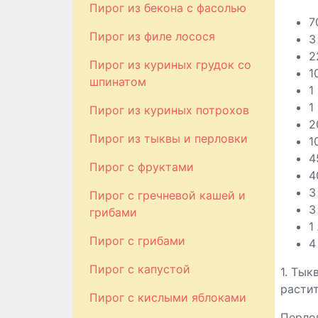
Пирог из бекона с фасолью
7
Пирог из филе лосося
3
2
Пирог из куриных грудок со
1
шпинатом
1
1
Пирог из куриных потрохов
2
Пирог из тыквы и перловки
1
4
Пирог с фруктами
4
3
Пирог с гречневой кашей и
3
грибами
1
Пирог с грибами
4
Пирог с капустой
1. Тык
растит
Пирог с кислыми яблоками
Перлов