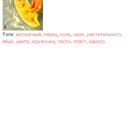
Судак по-
болгарски
Судак в
Тэги:
мускатный
,
перец
,
соль
,
орех
,
растительного
,
маринаде
яйцо
,
центр
,
кружочка
,
тесто
,
пласт
,
одного
Судак
запеченный с
сыром
Судак
запеченный с
овощами
Треска в
картофельной
тарелке
Тушеный