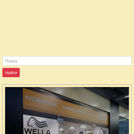
морской
гребешок