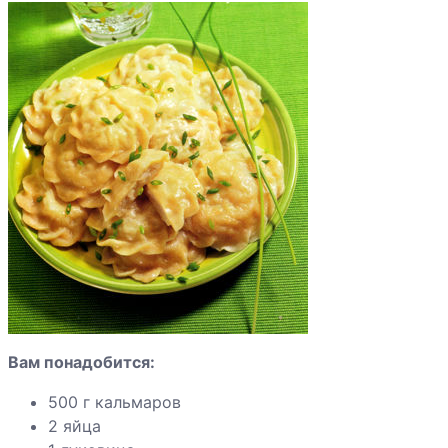
сельдью
Креветки и
морские
гребешки с
овощами
Креветки с
картофелем и
брокколи
Лосось с
луковым
соусом
Вам понадобится:
Морская рыба
500 г кальмаров
на пару
2 яйца