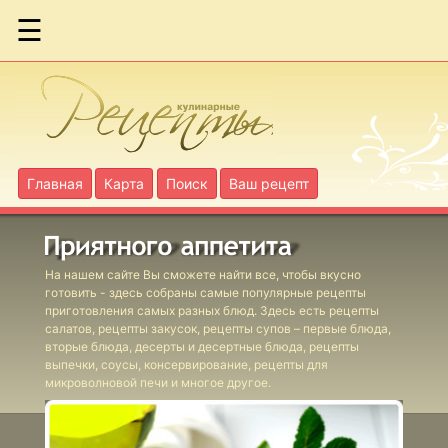
☰
Фаршированная
скумбрия
Форель с
помидорами
Главная
Карта
Поиск
Ваш рецепт
Гаше из рыбы
На нашем сайте Вы сможете найти все, чтобы вкусно
готовить - здесь собраны самые популярные рецепты
Кабачки
приготовления самых разных блюд. Здесь есть рецепты
фаршированные
салатов, рецепты закусок, рецепты супов – первые блюда,
рыбой
вторые блюда, десерты и десертные блюда, рецепты
выпечки, соусы, консервирование, рецепты для
Кальмары с
микроволновой печи и многое другое.
перловой
крупой