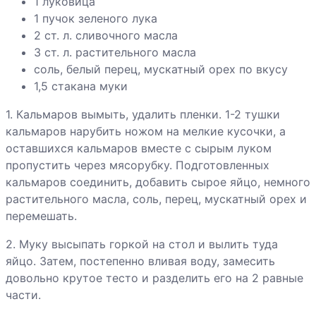
1 луковица
1 пучок зеленого лука
Пельмени
2 ст. л. сливочного масла
рыбные
3 ст. л. растительного масла
соль, белый перец, мускатный орех по вкусу
Пельмени с
1,5 стакана муки
кальмарами
1. Кальмаров вымыть, удалить пленки. 1-2 тушки
Рыба в
кальмаров нарубить ножом на мелкие кусочки, а
овощном
оставшихся кальмаров вместе с сырым луком
маринаде
пропустить через мясорубку. Подготовленных
Рыбная солянка
кальмаров соединить, добавить сырое яйцо, немного
растительного масла, соль, перец, мускатный орех и
перемешать.
Рыбные котлеты
из осетрины,
2. Муку высыпать горкой на стол и вылить туда
семги и
яйцо. Затем, постепенно вливая воду, замесить
креветок
довольно крутое тесто и разделить его на 2 равные
части.