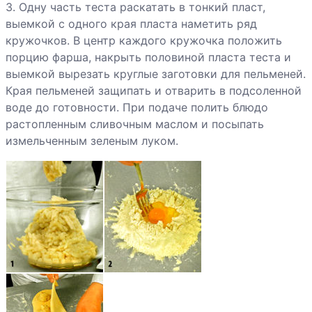
3. Одну часть теста раскатать в тонкий пласт,
Рулеты из
выемкой с одного края пласта наметить ряд
семги с луком-
кружочков. В центр каждого кружочка положить
пореем
порцию фарша, накрыть половиной пласта теста и
выемкой вырезать круглые заготовки для пельменей.
Края пельменей защипать и отварить в подсоленной
воде до готовности. При подаче полить блюдо
растопленным сливочным маслом и посыпать
Рыба горячего
измельченным зеленым луком.
копчения со
шпинатом
Рыбные
рулетики
Сельдь
запеченная с
яйцами