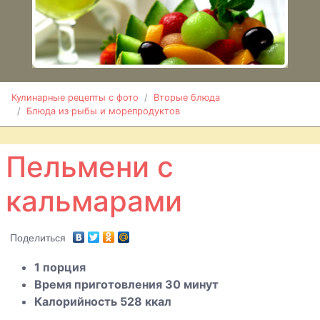
Кальмары в
сметанном
соусе
Кулинарные рецепты с фото
Вторые блюда
Блюда из рыбы и морепродуктов
Караси в
сметане
Пельмени с
Карп
кальмарами
фаршированный
грибами
Карп
Поделиться
запеченный
1 порция
Время приготовления 30 минут
Картофель
Калорийность 528 ккал
фаршированный