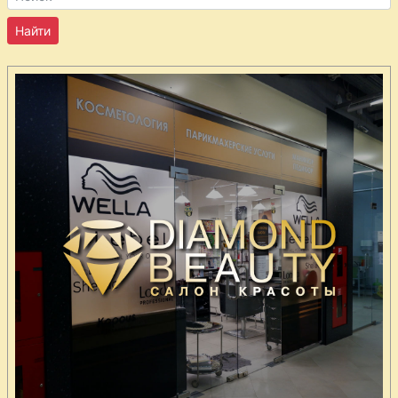
овощами
Запеченый
картофель
«Patate al forno»