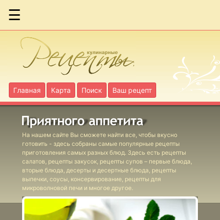
☰
Феттучине с
грибами
Голубцы с
грибами
Главная
Карта
Поиск
Ваш рецепт
Голубцы с
пшеном
На нашем сайте Вы сможете найти все, чтобы вкусно
готовить - здесь собраны самые популярные рецепты
приготовления самых разных блюд. Здесь есть рецепты
Грибы с
салатов, рецепты закусок, рецепты супов – первые блюда,
овощами
вторые блюда, десерты и десертные блюда, рецепты
выпечки, соусы, консервирование, рецепты для
Кабачки в
микроволновой печи и многое другое.
помидорах