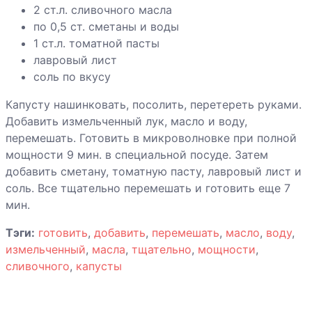
Котлеты из
2 ст.л. сливочного масла
гороха и манки
по 0,5 ст. сметаны и воды
1 ст.л. томатной пасты
лавровый лист
соль по вкусу
Макароны с
тыквой
Капусту нашинковать, посолить, перетереть руками.
Добавить измельченный лук, масло и воду,
Пельмени с
перемешать. Готовить в микроволновке при полной
редькой и
мощности 9 мин. в специальной посуде. Затем
капустой
добавить сметану, томатную пасту, лавровый лист и
соль. Все тщательно перемешать и готовить еще 7
мин.
Перец
Тэги:
готовить
,
добавить
,
перемешать
,
масло
,
воду
,
фаршированный
измельченный
,
масла
,
тщательно
,
мощности
,
овощами
сливочного
,
капусты
Помидоры
фаршированные