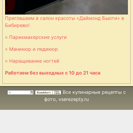
Приглашаем в салон красоты «Даймонд Бьюти» в
Бибирево!
» Парикмахерские услуги
» Маникюр и педикюр
» Наращивание ногтей
Работаем без выходных с 10 до 21 часа
Все кулинарные рецепты с
фото
, vserezepty.ru