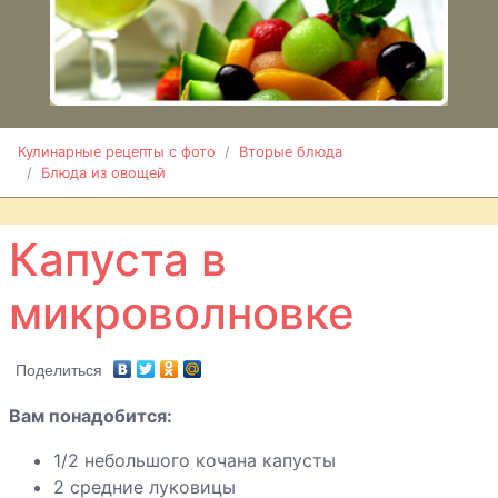
Кабачок
фаршированный
грибами
Капуста
тушенная с
яблоками и
Кулинарные рецепты с фото
Вторые блюда
Блюда из овощей
изюмом
Капуста в
Капуста в
микроволновке
микроволновке
Котлеты из
геркулеса с
Поделиться
грибами
Вам понадобится:
1/2 небольшого кочана капусты
2 средние луковицы