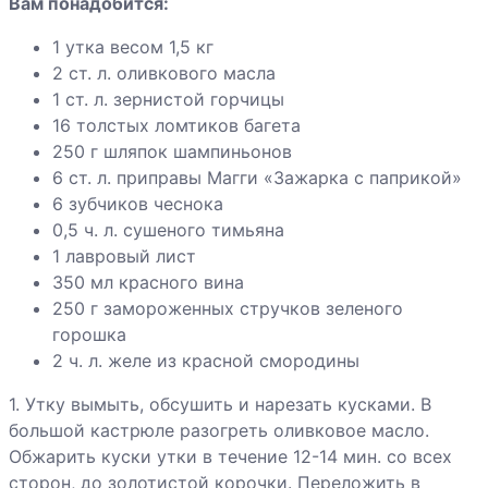
Вам понадобится:
цветной
капустой
1 утка весом 1,5 кг
2 ст. л. оливкового масла
Курица тушеная
1 ст. л. зернистой горчицы
с овощами
16 толстых ломтиков багета
250 г шляпок шампиньонов
6 ст. л. приправы Магги «Зажарка с паприкой»
6 зубчиков чеснока
Курица в банке
0,5 ч. л. сушеного тимьяна
1 лавровый лист
350 мл красного вина
Курица
250 г замороженных стручков зеленого
запеченная с
горошка
виноградом
2 ч. л. желе из красной смородины
1. Утку вымыть, обсушить и нарезать кусками. В
Рагу из утки с
большой кастрюле разогреть оливковое масло.
гренками
Обжарить куски утки в течение 12-14 мин. со всех
сторон, до золотистой корочки. Переложить в