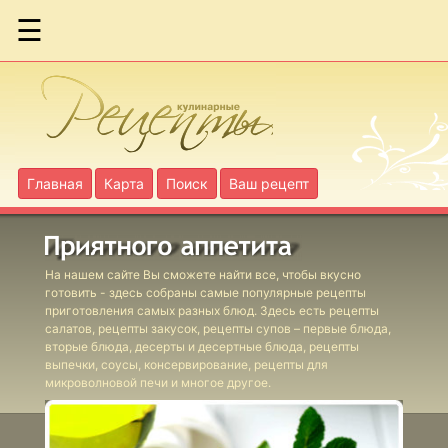
☰
Фаршированный
картофель
Фаршированные
куриные грудки
Главная
Карта
Поиск
Ваш рецепт
с печенью и
черносливом
Фаршированный
На нашем сайте Вы сможете найти все, чтобы вкусно
окорочок
готовить - здесь собраны самые популярные рецепты
приготовления самых разных блюд. Здесь есть рецепты
Фрикасе из
салатов, рецепты закусок, рецепты супов – первые блюда,
утки
вторые блюда, десерты и десертные блюда, рецепты
выпечки, соусы, консервирование, рецепты для
Грудка индейки
микроволновой печи и многое другое.
с печенью