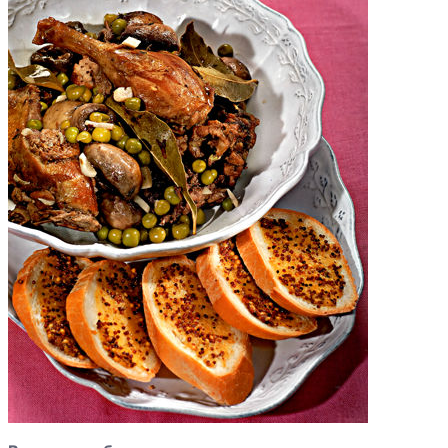
Куриные голени
запеченные в
беконе
Курица,
фаршированная
вешенками
Курица по-
тайски
Курица по-
Виларски
Курица с
цитрусами
Курица с