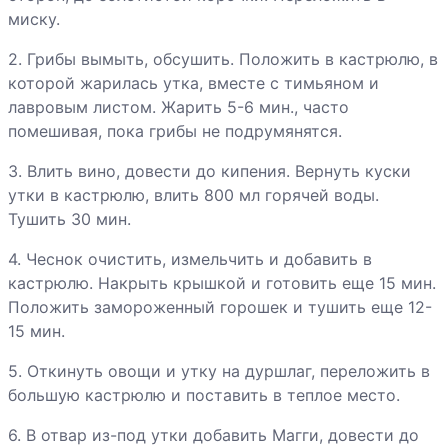
миску.
Рулет куриный
жареный
2. Грибы вымыть, обсушить. Положить в кастрюлю, в
которой жарилась утка, вместе с тимьяном и
лавровым листом. Жарить 5-6 мин., часто
Шаурма
помешивая, пока грибы не подрумянятся.
(шаверма,
шаварма)
3. Влить вино, довести до кипения. Вернуть куски
куриная
утки в кастрюлю, влить 800 мл горячей воды.
Тушить 30 мин.
Утиная грудка в
мармеладе
4. Чеснок очистить, измельчить и добавить в
кастрюлю. Накрыть крышкой и готовить еще 15 мин.
Положить замороженный горошек и тушить еще 12-
15 мин.
5. Откинуть овощи и утку на дуршлаг, переложить в
большую кастрюлю и поставить в теплое место.
6. В отвар из-под утки добавить Магги, довести до