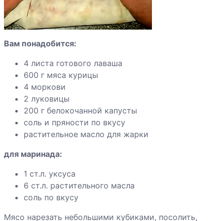
Куриные голени
запеченные в
беконе
Вам понадобится:
Курица,
4 листа готового лаваша
фаршированная
600 г мяса курицы
вешенками
4 моркови
2 луковицы
Курица по-
200 г белокочанной капусты
тайски
соль и пряности по вкусу
растительное масло для жарки
Курица по-
для маринада:
Виларски
1 ст.л. уксуса
6 ст.л. растительного масла
Курица с
соль по вкусу
цитрусами
Мясо нарезать небольшими кубиками, посолить,
Курица с