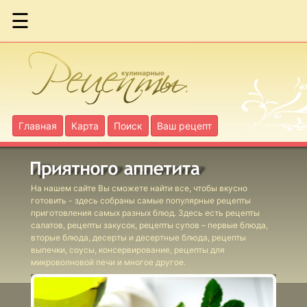
☰
Фаршированный
картофель
Фаршированные
куриные грудки
Главная
Карта
Поиск
Ваш рецепт
с печенью и
черносливом
Фаршированный
На нашем сайте Вы сможете найти все, чтобы вкусно
окорочок
готовить - здесь собраны самые популярные рецепты
приготовления самых разных блюд. Здесь есть рецепты
Фрикасе из
салатов, рецепты закусок, рецепты супов – первые блюда,
утки
вторые блюда, десерты и десертные блюда, рецепты
выпечки, соусы, консервирование, рецепты для
Грудка индейки
микроволновой печи и многое другое.
с печенью