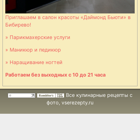
Приглашаем в салон красоты «Даймонд Бьюти» в
Бибирево!
» Парикмахерские услуги
» Маникюр и педикюр
» Наращивание ногтей
Работаем без выходных с 10 до 21 часа
Все кулинарные рецепты с
фото
, vserezepty.ru