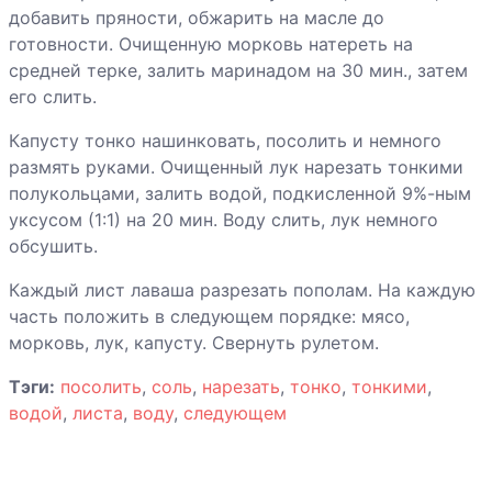
добавить пряности, обжарить на масле до
цветной
готовности. Очищенную морковь натереть на
капустой
средней терке, залить маринадом на 30 мин., затем
Курица тушеная
его слить.
с овощами
Капусту тонко нашинковать, посолить и немного
размять руками. Очищенный лук нарезать тонкими
полукольцами, залить водой, подкисленной 9%-ным
Курица в банке
уксусом (1:1) на 20 мин. Воду слить, лук немного
обсушить.
Каждый лист лаваша разрезать пополам. На каждую
Курица
часть положить в следующем порядке: мясо,
запеченная с
морковь, лук, капусту. Свернуть рулетом.
виноградом
Тэги:
посолить
,
соль
,
нарезать
,
тонко
,
тонкими
,
водой
,
листа
,
воду
,
следующем
Рагу из утки с
гренками