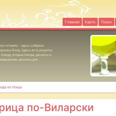
Главная
Карта
Поиск
но готовить - здесь собраны
разных блюд. Здесь есть рецепты
е блюда, вторые блюда, десерты и
рвирование, рецепты для
юда из птицы
рица по-Виларски