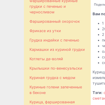
Фаршированные куриные
Подели
грудки с печенью и
черносливом
Вам п
Фаршированный окорочок
1
2
Фрикасе из утки
2
Грудка индейки с печенью
п
ч
Кармашки из куриной грудки
о
с
Котлеты де-воляй
с
Крылышки по-венесуэльски
Курицу
Куриная грудка с медом
измель
тушить
Куриные голени запеченные
в беконе
Тэги:
смета
Курица, фаршированная