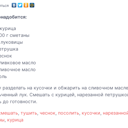
ться
онадобится:
 курица
00 г сметаны
 луковицы
етрушка
еснок
ливковое масло
ливочное масло
оль
 разделать на кусочки и обжарить на сливочном масл
ченный лук. Смешать с курицей, нарезанной петрушкой
 до готовности.
смешать
,
тушить
,
чеснок
,
посолить
,
кусочки
,
нарезанно
ны
,
курица