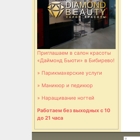
Приглашаем в салон красоты
«Даймонд Бьюти» в Бибирево!
» Парикмахерские услуги
» Маникюр и педикюр
» Наращивание ногтей
Работаем без выходных с 10
до 21 часа