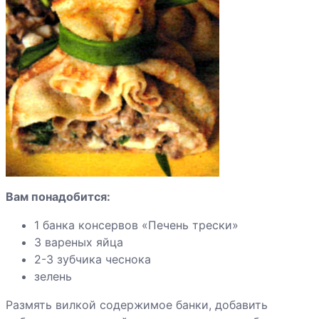
медом
Блинная
лапша с
белыми
грибами
Блинные
трубочки
Кружевные
блины
Вам понадобится:
Острые
1 банка консервов «Печень трески»
блинчики с
3 вареных яйца
куриным филе
2-3 зубчика чеснока
зелень
Размять вилкой содержимое банки, добавить