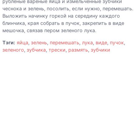
рубленые вареные яйца и измельченные зубчики
чеснока и зелень, посолить, если нужно, перемешать.
Выложить начинку горкой на середину каждого
блинчика, края собрать в пучок, закрепить в виде
мешочка, связав пером зеленого лука.
Тэги:
яйца
,
зелень
,
перемешать
,
лука
,
виде
,
пучок
,
зеленого
,
зубчика
,
трески
,
размять
,
зубчики