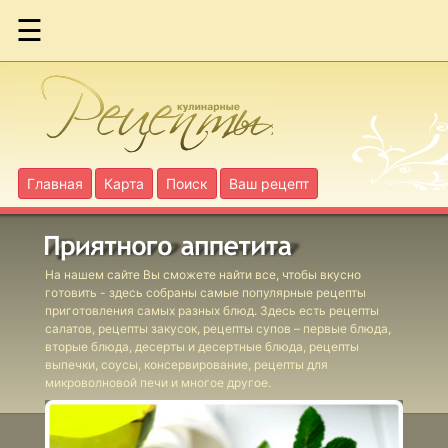
☰
Блинчики с
грибами и
картофельным
пюре
Главная
Карта
Поиск
Ваш рецепт
Блинчики с
копченой
мойвой
На нашем сайте Вы сможете найти все, чтобы вкусно
готовить - здесь собраны самые популярные рецепты
Блинчики с
приготовления самых разных блюд. Здесь есть рецепты
печенью
салатов, рецепты закусок, рецепты супов – первые блюда,
вторые блюда, десерты и десертные блюда, рецепты
трески
выпечки, соусы, консервирование, рецепты для
микроволновой печи и многое другое.
Блинчики с
пивом