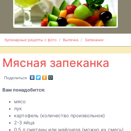
Запеканка из
минтая с
овощами
Запеканка из
Кулинарные рецепты с фото
Выпечка
Запеканки
овощей с
вешенками
Мясная запеканка
Запеканка из
Поделиться
сухарей с
яблоками
Вам понадобится:
мясо
Запеканка с
лук
капустой
картофель (количество произвольное)
2-3 яйца
0,5 л сметаны или майонеза (можно их смесь)