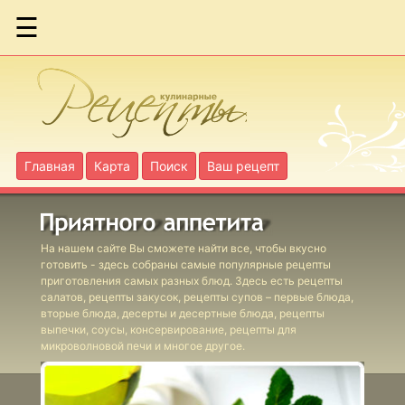
☰
Макаронная
запеканка
Мясная
запеканка
Главная
Карта
Поиск
Ваш рецепт
Рыбная
запеканка из
морского
На нашем сайте Вы сможете найти все, чтобы вкусно
окуня
готовить - здесь собраны самые популярные рецепты
приготовления самых разных блюд. Здесь есть рецепты
салатов, рецепты закусок, рецепты супов – первые блюда,
Творожная
вторые блюда, десерты и десертные блюда, рецепты
выпечки, соусы, консервирование, рецепты для
запеканка
микроволновой печи и многое другое.
Запеканка
"Деревенская"