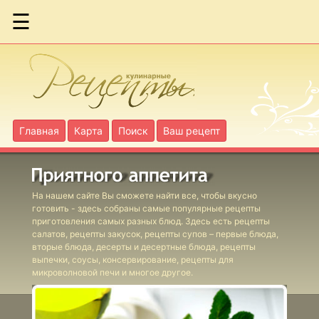
☰
Коктейль
"Дед Мороз"
Коктейль
Главная
Карта
Поиск
Ваш рецепт
"Красный
богатырь"
Коктейль
На нашем сайте Вы сможете найти все, чтобы вкусно
"Ленивый
готовить - здесь собраны самые популярные рецепты
Билл"
приготовления самых разных блюд. Здесь есть рецепты
салатов, рецепты закусок, рецепты супов – первые блюда,
Коктейль
вторые блюда, десерты и десертные блюда, рецепты
выпечки, соусы, консервирование, рецепты для
"Морской"
микроволновой печи и многое другое.
Коктейль
"Новогодний