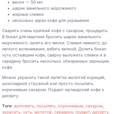
виски — 50 мл
шарик ванильного мороженого
жирные сливки
несколько зерен кофе для украшения
Сварить очень крепкий кофе с сахаром, процедить.
В бокал для мартини бросить шарик ванильного
мороженого, залить его виски. Сливки немного, до
легкого вспенивания, взбить вилкой. Долить бокал
чуть остывшим кофе, сверху выложить сливки и в
середину бросить несколько обжаренных зернышек
кофе.
Можно украсить такой напиток молотой корицей,
шоколадной стружкой или просто посыпать
коричневым сахаром. Подают ирландский кофе к
десерту.
Тэги:
выложить
,
посыпать
,
коричневым
,
сахаром
,
украсить
,
чуть
,
молотой
,
середину
,
подают
,
десерту
,