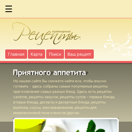
☰
Коктейль
"Дед Мороз"
Коктейль
Главная
Карта
Поиск
Ваш рецепт
"Красный
богатырь"
Коктейль
На нашем сайте Вы сможете найти все, чтобы вкусно
"Ленивый
готовить - здесь собраны самые популярные рецепты
Билл"
приготовления самых разных блюд. Здесь есть рецепты
салатов, рецепты закусок, рецепты супов – первые блюда,
Коктейль
вторые блюда, десерты и десертные блюда, рецепты
выпечки, соусы, консервирование, рецепты для
"Морской"
микроволновой печи и многое другое.
Коктейль
"Новогодний