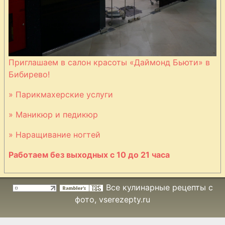
Приглашаем в салон красоты «Даймонд Бьюти» в
Бибирево!
» Парикмахерские услуги
» Маникюр и педикюр
» Наращивание ногтей
Работаем без выходных с 10 до 21 часа
Все кулинарные рецепты с
фото
, vserezepty.ru