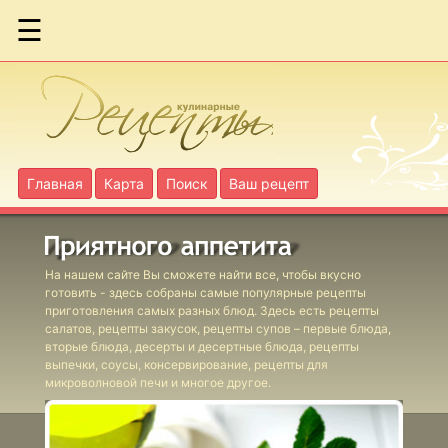
☰
Мини-
чебуреки
Пирожки
Корнуоллские
Главная
Карта
Поиск
Ваш рецепт
Пирожки с
мясом
Пирожки с
На нашем сайте Вы сможете найти все, чтобы вкусно
готовить - здесь собраны самые популярные рецепты
тыквой
приготовления самых разных блюд. Здесь есть рецепты
салатов, рецепты закусок, рецепты супов – первые блюда,
"Раковины" с
вторые блюда, десерты и десертные блюда, рецепты
мидиями
выпечки, соусы, консервирование, рецепты для
микроволновой печи и многое другое.
Расстегаи по-
московски