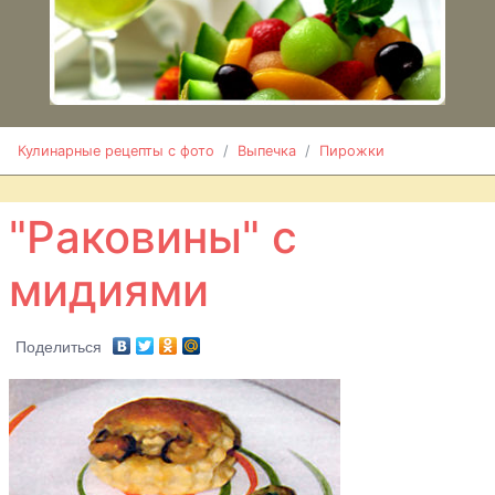
Кулинарные рецепты с фото
Выпечка
Пирожки
"Раковины" с
мидиями
Поделиться