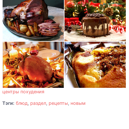
глазури
Паштет в
желе
Рулеты из
колбасы
Рулеты с
грибами
центры похудения
Салат в
печеных
Тэги:
блюд
,
раздел
,
рецепты
,
новым
яблоках
Салат
витаминный с