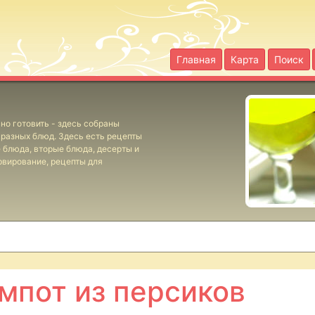
Главная
Карта
Поиск
но готовить - здесь собраны
разных блюд. Здесь есть рецепты
е блюда, вторые блюда, десерты и
рвирование, рецепты для
мпот из персиков