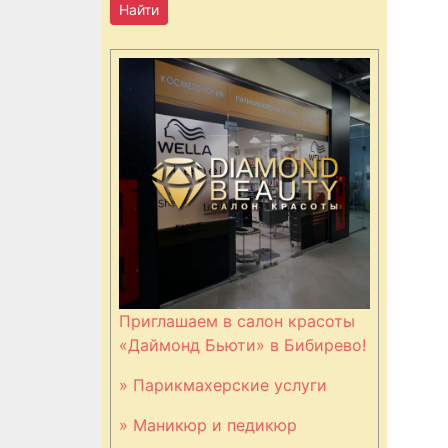
Приглашаем в салон красоты
«Даймонд Бьюти» в Бибирево!
» Парикмахерские услуги
» Маникюр и педикюр