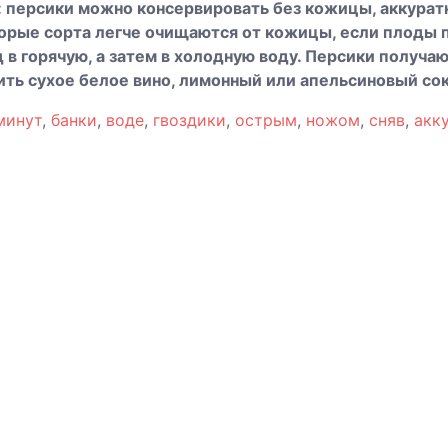
: персики можно консервировать без кожицы, аккура
орые сорта легче очищаются от кожицы, если плоды п
 в горячую, а затем в холодную воду. Персики получа
ить сухое белое вино, лимонный или апельсиновый сок
минут
,
банки
,
воде
,
гвоздики
,
острым
,
ножом
,
сняв
,
акк