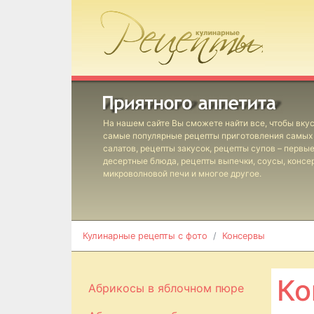
На нашем сайте Вы сможете найти все, чтобы вкус
самые популярные рецепты приготовления самых 
салатов, рецепты закусок, рецепты супов – первы
десертные блюда, рецепты выпечки, соусы, консе
микроволновой печи и многое другое.
Кулинарные рецепты с фото
Консервы
Ко
Абрикосы в яблочном пюре