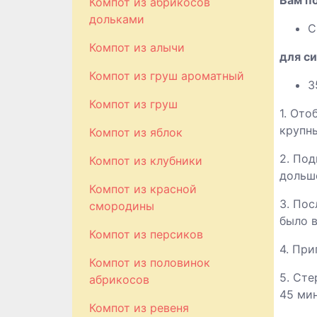
Вам п
Компот из абрикосов
дольками
С
Компот из алычи
для си
Компот из груш ароматный
3
Компот из груш
1. Ото
крупн
Компот из яблок
2. По
Компот из клубники
дольше
Компот из красной
3. По
смородины
было в
Компот из персиков
4. При
Компот из половинок
5. Сте
абрикосов
45 мин
Компот из ревеня