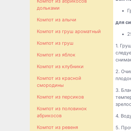
Компот из абрикосов
дольками
Г
Компот из алычи
для си
Компот из груш ароматный
2
Компот из груш
1. Гру
следу
Компот из яблок
снима
Компот из клубники
2. Очи
Компот из красной
плодо
смородины
3. Бла
Компот из персиков
темпер
зрелос
Компот из половинок
абрикосов
4. Вод
Компот из ревеня
5. Про