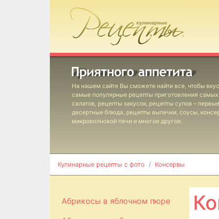
На нашем сайте Вы сможете найти все, чтобы вкус
самые популярные рецепты приготовления самых 
салатов, рецепты закусок, рецепты супов – первы
десертные блюда, рецепты выпечки, соусы, консе
микроволновой печи и многое другое.
Кулинарные рецепты с фото
Консервы
Ко
Абрикосы в яблочном пюре