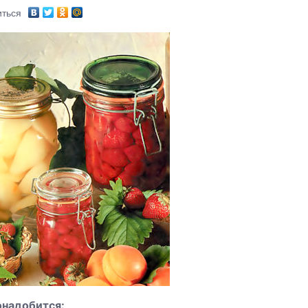
ться
онадобится: