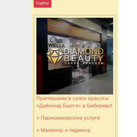
Приглашаем в салон красоты
«Даймонд Бьюти» в Бибирево!
» Парикмахерские услуги
» Маникюр и педикюр