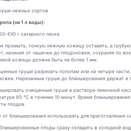
руши нежных сортов
ропа (на 1 л воды):
50-430 г сахарного песка
ши промыть, тонкую нежную кожицу оставить, а грубу
ет, начиная от чашечки до плодоножки, сохраняя по в
емой кожицы должна быть не более 1 мм.
щенные груши разрезать пополам или на четыре части,
ножки. Нарезанные груши до бланширования держат в т
ншировать очищенные груши в растворе лимонной кисло
атуре 85 °С в течение 10 минут. Время бланширования
ти плодов.
у от бланширования использовать для приготовления с
бланшированные плоды сразу охладить в холодной воде