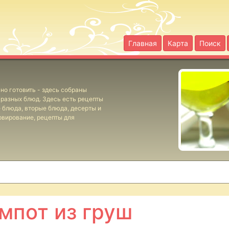
Главная
Карта
Поиск
но готовить - здесь собраны
разных блюд. Здесь есть рецепты
е блюда, вторые блюда, десерты и
рвирование, рецепты для
мпот из груш