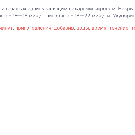
уши в банках залить кипящим сахарным сиропом. Накры
вые - 15—18 минут, литровые - 18—22 минуты. Укупор
минут
,
приготовления
,
добавив
,
воды
,
время
,
течение
,
т