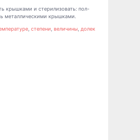
ть крышками и стерилизовать: пол-
ить металлическими крышками.
емпературе
,
степени
,
величины
,
долек